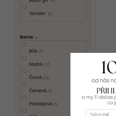
Moon girl
6
Temster
2
Barva
Bílá
7
Modrá
Pružné 
17
Černá
21
399 Kč
Červená
4
UNI: M-XL
Petrolejová
1