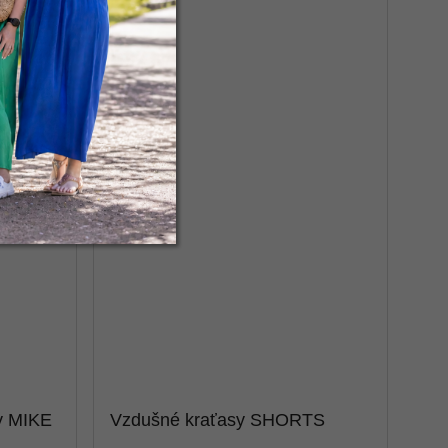
y MIKE
Vzdušné kraťasy SHORTS