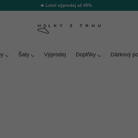
🔥 Letní výprodej až 45%
y
Šaty
Výprodej
Doplňky
Dárkový p
 chceš být v pohodlí a zároveň se hýbat, pružné, lehké a