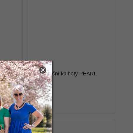
ny
Tříčtvrteční kalhoty PEARL
449 Kč
UNI: S-XL
Výprodej