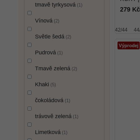
tmavě tyrkysová
1
279 Kč
Vínová
2
42/44
44
Světle šedá
2
Výprodej
Pudrová
1
Tmavě zelená
2
Khaki
5
čokoládová
1
trávově zelená
1
Limetková
1