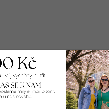
kraťasy LOKI short
Tvarující tříčtvrteční legí
GAMA [FWS-2572]
288 Kč
42/44
44/46
46/48
Výprodej