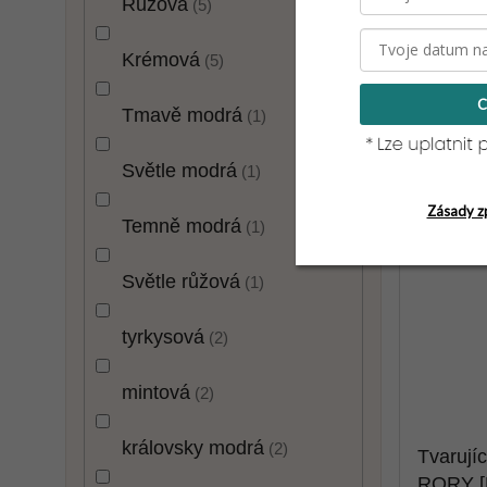
Růžová
5
Krémová
5
C
Tmavě modrá
1
Světle modrá
1
Zásady z
Temně modrá
1
Světle růžová
1
tyrkysová
2
mintová
2
královsky modrá
2
Tvarujíc
RORY [