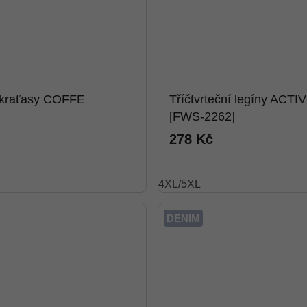
 kraťasy COFFE
Tříčtvrteční legíny ACTI
[FWS-2262]
278 Kč
4XL/5XL
DENIM