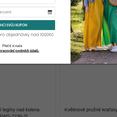
HCI SVŮJ KUPON
Přečti si naše
pracování osobních údajů.
í legíny nad kolena
Květinové pružné kraťas
FWS-2236-2]