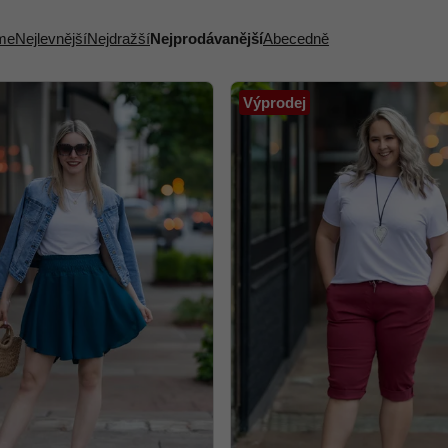
me
Nejlevnější
Nejdražší
Nejprodávanější
Abecedně
Výprodej