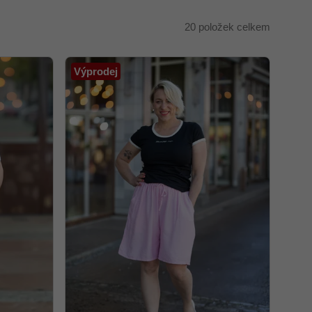
20
položek celkem
Výprodej