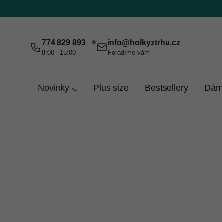
Přejít
na
obsah
774 829 893
info
@
holkyztrhu.cz
8:00 - 15:00
Poradíme vám
Novinky
Plus size
Bestsellery
Dám
Domů
Dámy
Kraťasy
Kraťasy
Kraťasy jsou ideální parťák do teplých dnů, když