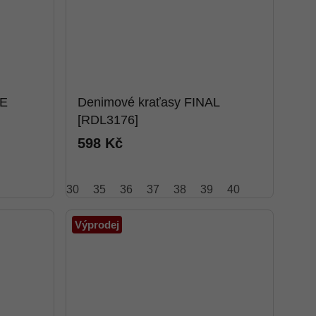
VE
Denimové kraťasy FINAL
[RDL3176]
598 Kč
30
35
36
37
38
39
40
Výprodej