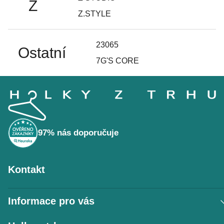
Z
Z.STYLE
23065
Ostatní
7G'S CORE
Z
á
p
a
t
í
97% nás doporučuje
Kontakt
Informace pro vás
Vrácení zboží / reklamace