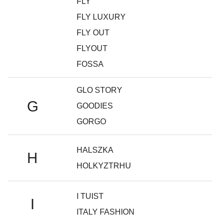
FLY
FLY LUXURY
FLY OUT
FLYOUT
FOSSA
GLO STORY
G
GOODIES
GORGO
HALSZKA
H
HOLKYZTRHU
I TUIST
I
ITALY FASHION