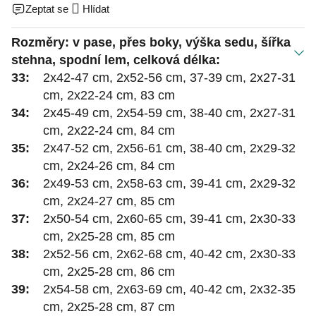
Zeptat se
Hlídat
Rozměry: v pase, přes boky, výška sedu, šířka
stehna, spodní lem, celková délka:
33:
2x42-47 cm, 2x52-56 cm, 37-39 cm, 2x27-31
cm, 2x22-24 cm, 83 cm
34:
2x45-49 cm, 2x54-59 cm, 38-40 cm, 2x27-31
cm, 2x22-24 cm, 84 cm
35:
2x47-52 cm, 2x56-61 cm, 38-40 cm, 2x29-32
cm, 2x24-26 cm, 84 cm
36:
2x49-53 cm, 2x58-63 cm, 39-41 cm, 2x29-32
cm, 2x24-27 cm, 85 cm
37:
2x50-54 cm, 2x60-65 cm, 39-41 cm, 2x30-33
cm, 2x25-28 cm, 85 cm
38:
2x52-56 cm, 2x62-68 cm, 40-42 cm, 2x30-33
cm, 2x25-28 cm, 86 cm
39:
2x54-58 cm, 2x63-69 cm, 40-42 cm, 2x32-35
cm, 2x25-28 cm, 87 cm