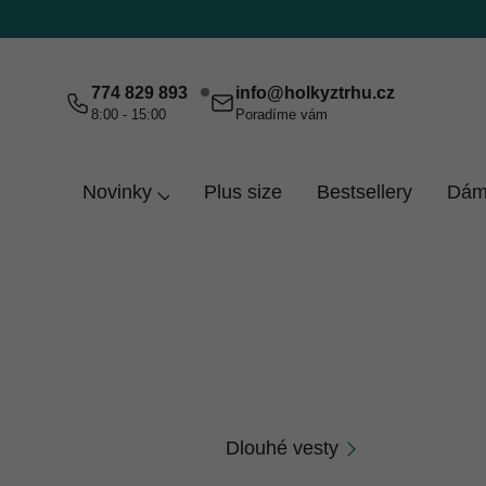
Přejít
na
obsah
774 829 893
info
@
holkyztrhu.cz
8:00 - 15:00
Poradíme vám
Novinky
Plus size
Bestsellery
Dám
Domů
Dámy
Vesty
Vesty
Vesty jsou ideální, když je na mikinu málo a na
Dlouhé vesty