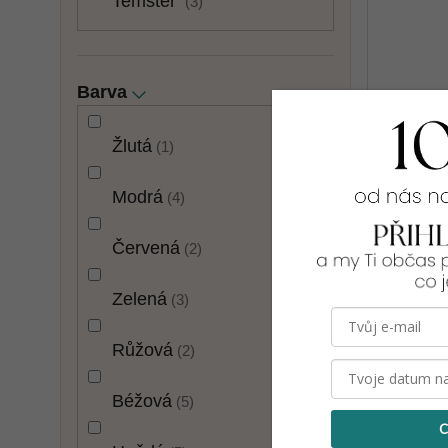
Temster
3
Barva
Žlutá
1
Modrá
4
Červená
2
Dámská 
Zelená
3
969 Kč
Růžová
2
UNI: M-XL
Béžová
5
C