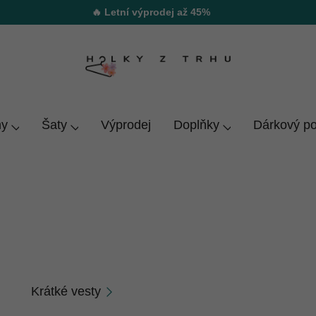
🔥 Letní výprodej až 45%
y
Šaty
Výprodej
Doplňky
Dárkový p
 bundu moc. Vybereš si u nás sportovní i elegantní kousk
Krátké vesty