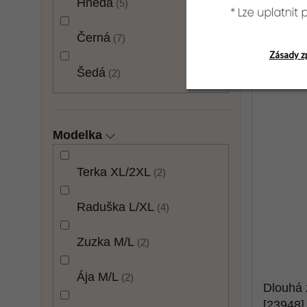
Hnědá
5
Černá
7
Zásady z
Šedá
2
Modelka
Terka XL/2XL
2
Raduška L/XL
4
Zuzka M/L
2
Ája M/L
2
Dlouhá
[23948]