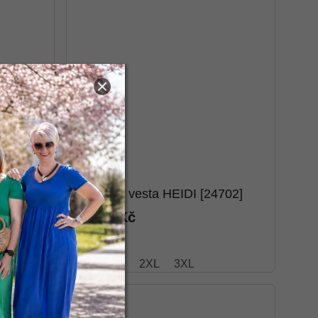
1]
Dámská vesta HEIDI [24702]
1 398 Kč
M
L
XL
2XL
3XL