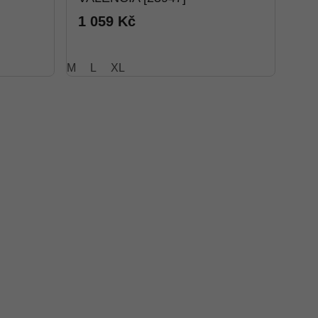
1 059 Kč
M
L
XL