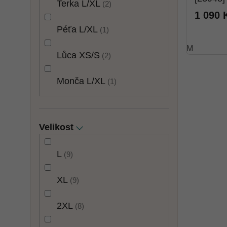
Terka L/XL
2
1 090 
Péťa L/XL
1
M
Lůca XS/S
2
Monča L/XL
1
Velikost
L
9
XL
9
2XL
8