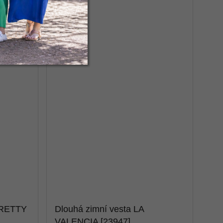
PRETTY
Dlouhá zimní vesta LA
VALENCIA [23947]