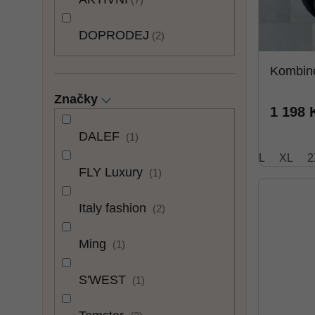
DOPRODEJ
2
Kombin
Značky
1 198 
DALEF
1
L
XL
2
FLY Luxury
1
Italy fashion
2
Ming
1
S'WEST
1