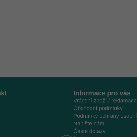
y
v
ý
p
i
s
u
kt
Informace pro vás
Vrácení zboží / reklamace
Obchodní podmínky
Podmínky ochrany osobní
Napište nám
Časté dotazy