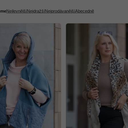
eme
Nejlevnější
Nejdražší
Nejprodávanější
Abecedně