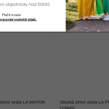
Přečti si naše
pracování osobních údajů.
 zimní vesta LA MAYOR
Dlouhá zimní vesta LA 
[23945]