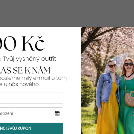
leopardí vesta ZURI
Dámská vesta CRUZ [91
1 098 Kč
M
L
XL
2XL
3XL
HCI SVŮJ KUPON