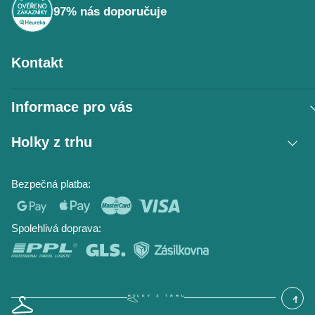
v
97% nás doporučuje
k
y
v
Kontakt
ý
p
i
Informace pro vás
s
Vrácení zboží / reklamace
u
Holky z trhu
Obchodní podmínky
Podmínky ochrany osobních údajů
Kontakt
Bezpečná platba:
Napište nám
O nás
Časté dotazy
Hodnocení obchodu
Blog
Spolehlivá doprava: