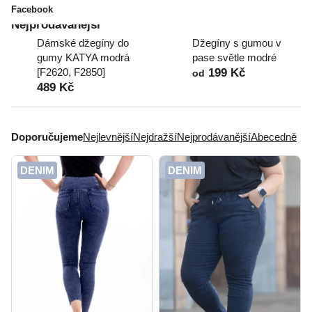
Facebook
Nejprodávanější
Dámské džegíny do
Džegíny s gumou v
gumy KATYA modrá
pase světle modré
[F2620, F2850]
199 Kč
od
489 Kč
Ř
a
Doporučujeme
Nejlevnější
Nejdražší
Nejprodávanější
Abecedně
z
e
V
DENIM
DENIM
n
ý
í
p
p
i
r
s
o
p
d
r
u
o
k
d
t
u
ů
k
t
ů