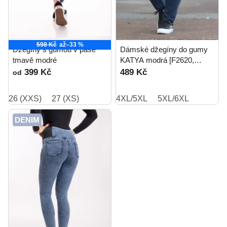
598 Kč
až
–33 %
Džegíny s gumou v pase
Dámské džegíny do gumy
tmavě modré
KATYA modrá [F2620,
F2850]
399 Kč
489 Kč
od
26 (XXS)
27 (XS)
4XL/5XL
5XL/6XL
DENIM