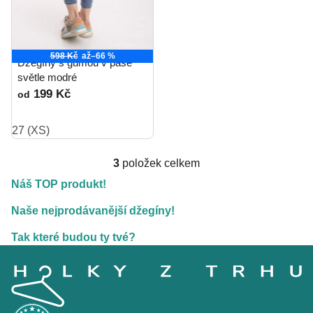
598 Kč
až
–66 %
Džegíny s gumou v pase
světle modré
199 Kč
od
27 (XS)
3
položek celkem
O
v
Náš TOP produkt!
l
Naše nejprodávanější džegíny!
á
d
Tak které budou ty tvé?
a
Z
c
á
p
í
a
p
t
r
í