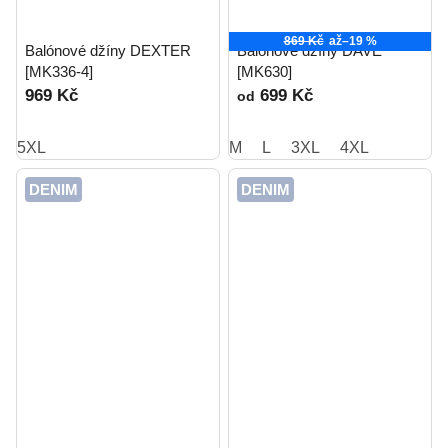
869 Kč
až
–19 %
Balónové džíny DEXTER
Balónové džíny DAVE
[MK336-4]
[MK630]
969 Kč
699 Kč
od
5XL
M
L
3XL
4XL
DENIM
DENIM