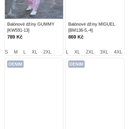
Balónové džíny GUMMY
Balónové džíny MIGUEL
[KW591-13]
[BM136-5,-4]
789 Kč
869 Kč
S
M
L
XL
2XL
L
XL
2XL
3XL
4XL
DENIM
DENIM