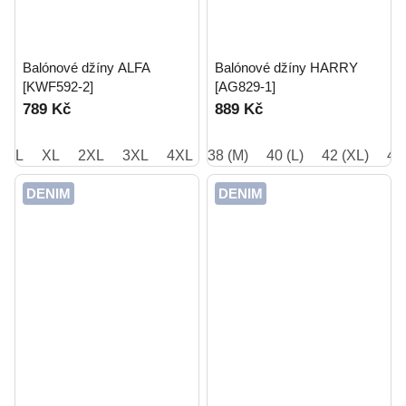
Balónové džíny ALFA
Balónové džíny HARRY
[KWF592-2]
[AG829-1]
789 Kč
889 Kč
L
XL
2XL
3XL
4XL
38 (M)
40 (L)
42 (XL)
48
DENIM
DENIM