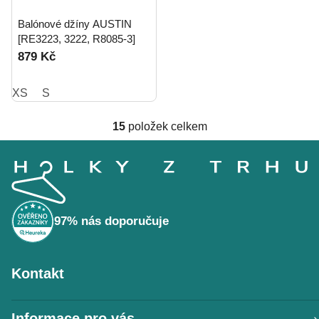
Balónové džíny AUSTIN
[RE3223, 3222, R8085-3]
879 Kč
XS
S
15
položek celkem
O
Z
v
á
l
p
á
a
t
d
í
a
97% nás doporučuje
c
í
p
Kontakt
r
v
k
Informace pro vás