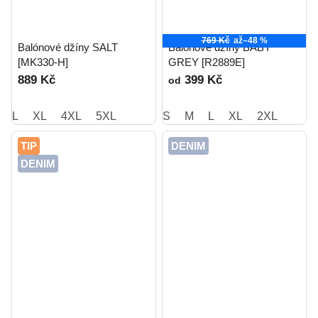
769 Kč
až
–48 %
Balónové džíny SALT
Balónové džíny BABY
[MK330-H]
GREY [R2889E]
889 Kč
399 Kč
od
L
XL
4XL
5XL
S
M
L
XL
2XL
TIP
DENIM
DENIM