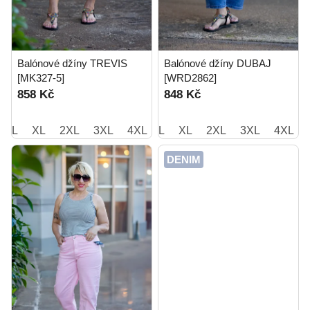
Balónové džíny TREVIS
Balónové džíny DUBAJ
[MK327-5]
[WRD2862]
858 Kč
848 Kč
L
XL
2XL
3XL
4XL
L
5XL
XL
2XL
3XL
4XL
DENIM