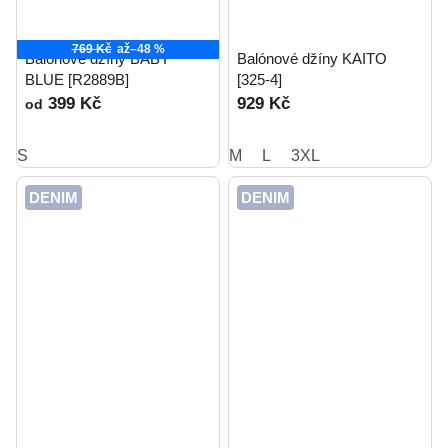
769 Kč
až
–48 %
Balónové džíny BABY
Balónové džíny KAITO
BLUE [R2889B]
[325-4]
399 Kč
929 Kč
od
S
M
L
3XL
DENIM
DENIM