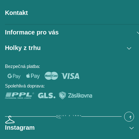
Kontakt
Informace pro vás
Vrácení zboží / reklamace
Holky z trhu
Obchodní podmínky
Podmínky ochrany osobních údajů
Kontakt
Bezpečná platba:
Napište nám
O nás
Časté dotazy
Hodnocení obchodu
Blog
Spolehlivá doprava:
Instagram