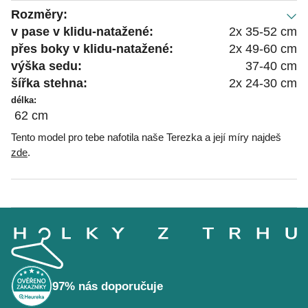
Rozměry:
v pase v klidu-natažené:
2x 35-52 cm
přes boky v klidu-natažené:
2x 49-60 cm
výška sedu:
37-40 cm
šířka stehna:
2x 24-30 cm
délka:
62 cm
Tento model pro tebe nafotila naše Terezka a její míry najdeš
zde
.
Z
á
p
a
t
í
97% nás doporučuje