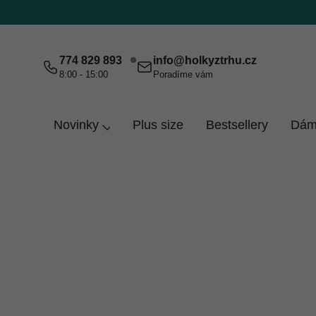
Přejít
na
obsah
774 829 893
info
@
holkyztrhu.cz
8:00 - 15:00
Poradíme vám
Novinky
Plus size
Bestsellery
Dám
Domů
Dámy
Mikiny
Elegantní mikiny
Elegantní mikiny
Mikiny, které jsou vhodné nejen na sportování. St