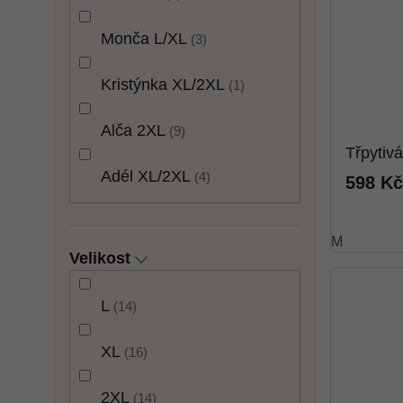
Monča L/XL
3
Kristýnka XL/2XL
1
Alča 2XL
9
Třpytiv
Adél XL/2XL
4
598 Kč
M
Velikost
L
14
XL
16
2XL
14