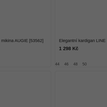
á mikina AUGIE [53562]
Elegantní kardigan LINE 
1 298 Kč
44
46
48
50