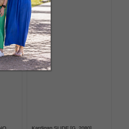
INO
Kardigan SLIDE [G_2080]