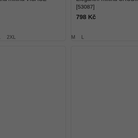
[53087]
798 Kč
L
2XL
M
L