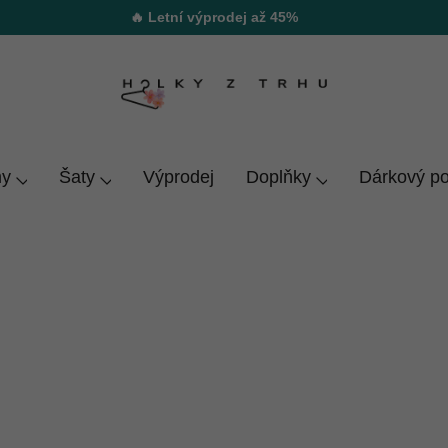
🔥 Letní výprodej až 45%
y
Šaty
Výprodej
Doplňky
Dárkový p
ačí elegantnější styl, k tomu doladit elegantní kalhoty a 