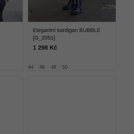
Elegantní kardigan BUBBLE
[G_2051]
1 298 Kč
44
46
48
50