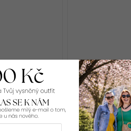
ní kardigan SEIDY
Elegantní kardigan DIN
9]
[G_1707]
Kč
1 298 Kč
48
50
46
48
50