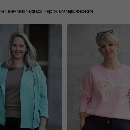
me
Nejlevnější
Nejdražší
Nejprodávanější
Abecedně