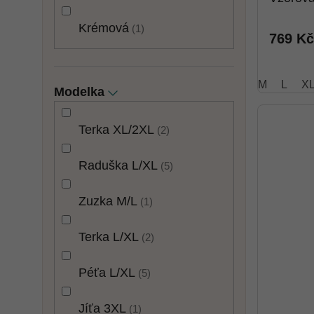
Krémová
1
769 Kč
M
L
X
Modelka
Terka XL/2XL
2
Raduška L/XL
5
Zuzka M/L
1
Terka L/XL
2
Péťa L/XL
5
Jíťa 3XL
1