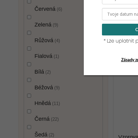
Červená
6
Zelená
9
C
Růžová
4
Fialová
1
Zásady z
Bílá
2
Béžová
9
Hnědá
11
Černá
22
Šedá
2
Vzorov