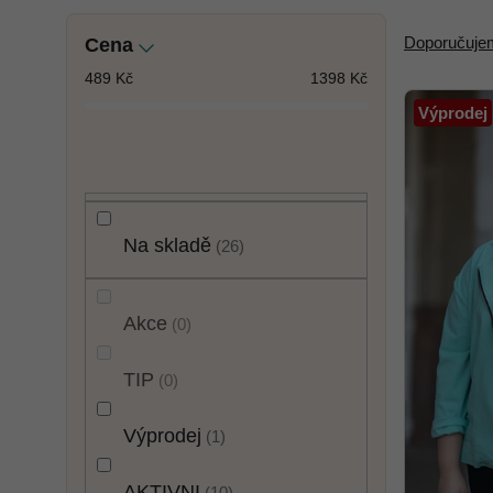
P
Ř
Doporučuje
Cena
o
a
s
z
489
Kč
1398
Kč
V
t
e
Výprodej
ý
r
n
p
a
í
i
n
p
s
n
r
p
í
o
Na skladě
26
r
p
d
o
a
u
d
n
k
Akce
0
u
e
t
k
l
ů
TIP
0
t
ů
Výprodej
1
AKTIVNI
10