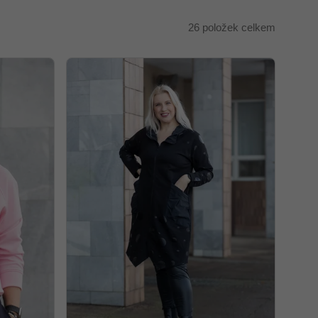
26
položek celkem