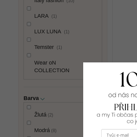
Italy fashion
10
LARA
1
LUX LUNA
1
Temster
1
Wear oN
3
COLLECTION
Elegant
[G_170
Barva
1 398 
Žlutá
2
44
46
Modrá
8