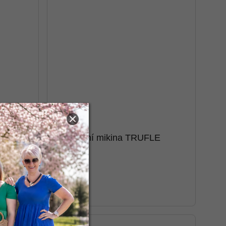
GO
Elegantní mikina TRUFLE
[53095]
598 Kč
M
L