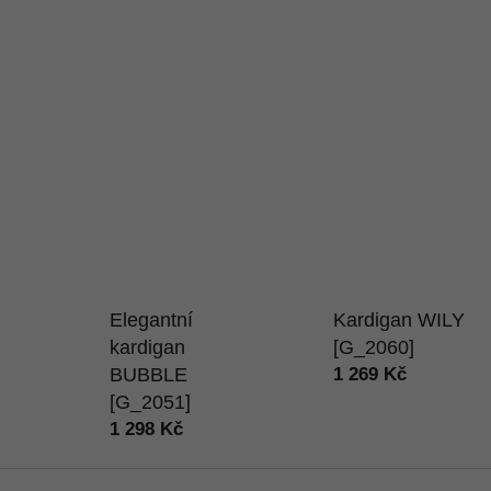
Elegantní
Kardigan WILY
kardigan
[G_2060]
BUBBLE
1 269 Kč
[G_2051]
1 298 Kč