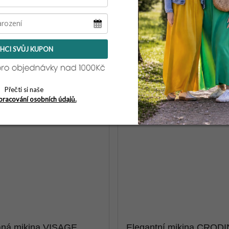
HCI SVŮJ KUPON
Přečti si naše
pracování osobních údajů.
aná mikina VISAGE
Elegantní mikina CROD