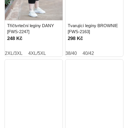
Tříčtvrteční legíny DANY
Tvarující legíny BROWNIE
[FWS-2247]
[FWS-2163]
248 Kč
298 Kč
2XL/3XL
4XL/5XL
38/40
40/42