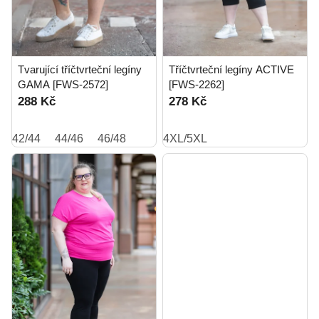
Tvarující tříčtvrteční legíny
Tříčtvrteční legíny ACTIVE
GAMA [FWS-2572]
[FWS-2262]
288 Kč
278 Kč
42/44
44/46
46/48
4XL/5XL