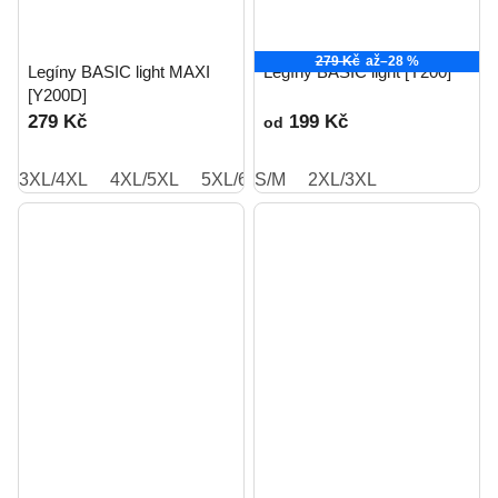
279 Kč
až
–28 %
Legíny BASIC light MAXI
Legíny BASIC light [Y200]
[Y200D]
279 Kč
199 Kč
od
3XL/4XL
4XL/5XL
5XL/6XL
S/M
2XL/3XL