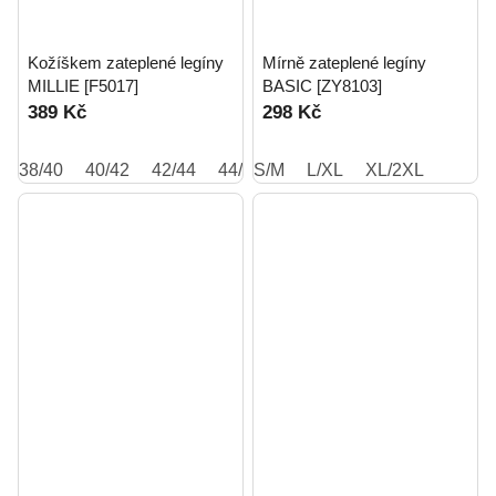
Kožíškem zateplené legíny
Mírně zateplené legíny
MILLIE [F5017]
BASIC [ZY8103]
389 Kč
298 Kč
38/40
40/42
42/44
44/46
S/M
L/XL
XL/2XL