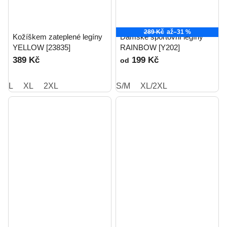
289 Kč
až
–31 %
Kožíškem zateplené legíny
Dámské sportovní legíny
YELLOW [23835]
RAINBOW [Y202]
389 Kč
199 Kč
od
L
XL
2XL
S/M
XL/2XL