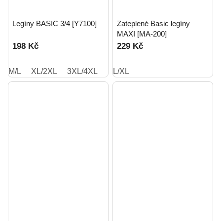
Legíny BASIC 3/4 [Y7100]
Zateplené Basic legíny
MAXI [MA-200]
198 Kč
229 Kč
M/L
XL/2XL
3XL/4XL
L/XL