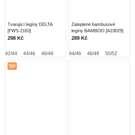
Tvarující legíny DELTA
Zateplené bambusové
[FWS-2163]
legíny BAMBOO [A23029]
298 Kč
289 Kč
42/44
44/46
46/48
44/46
46/48
50/52
TIP