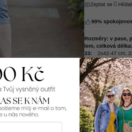
Zeptat se
Hlídat
99% spokojenos
Rozměry: v pase, p
lem, celková délka
33:
2x42-47 cm, 2
83 cm
34:
2x45-49 cm, 2
84 cm
35:
2x47-52 cm, 2
84 cm
36:
2x49-53 cm, 2
85 cm
37:
2x50-54 cm, 2
85 cm
38:
2x52-56 cm, 2