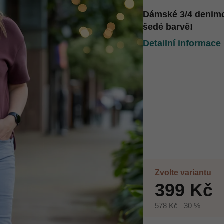
Dámské 3/4 denim
šedé barvě!
Detailní informace
Zvolte variantu
399 Kč
578 Kč
–30 %