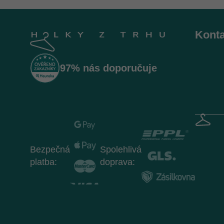
Z
á
Konta
p
a
t
97% nás doporučuje
í
Bezpečná
Spolehlivá
platba:
doprava: