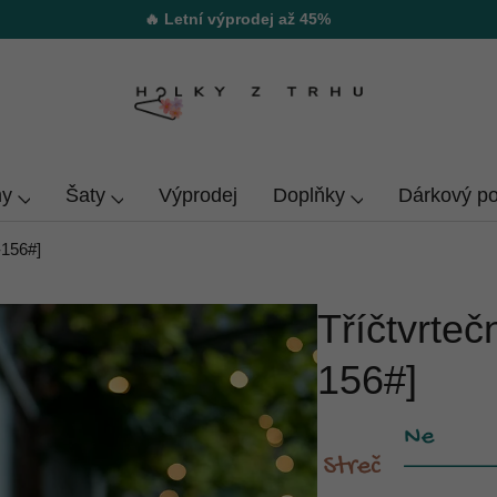
🔥 Letní výprodej až 45%
y
Šaty
Výprodej
Doplňky
Dárkový p
-156#]
Tříčtvrte
156#]