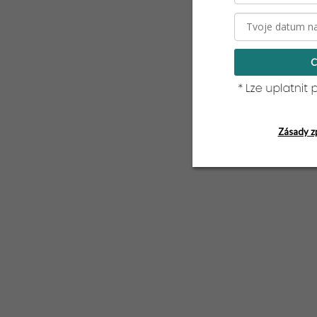
C
Zásady z