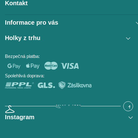
Kontakt
Informace pro vás
Vrácení zboží / reklamace
Holky z trhu
Obchodní podmínky
Podmínky ochrany osobních údajů
Kontakt
Bezpečná platba:
Napište nám
O nás
Časté dotazy
Hodnocení obchodu
Blog
Spolehlivá doprava:
Instagram