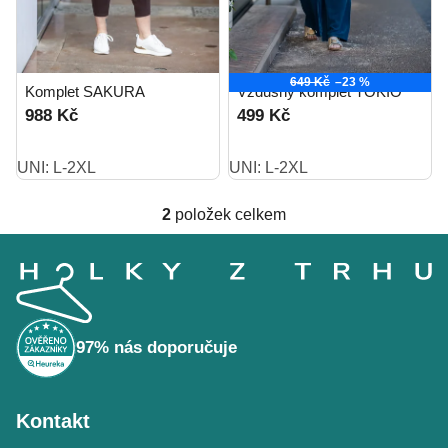
649 Kč
–23 %
Komplet SAKURA
Vzdušný komplet TOKIO
988 Kč
499 Kč
UNI: L-2XL
UNI: L-2XL
2
položek celkem
O
Z
v
á
l
p
á
a
t
d
í
a
97% nás doporučuje
c
í
p
Kontakt
r
v