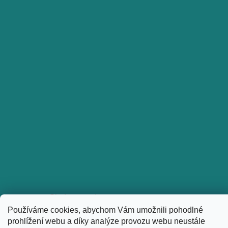
Sledovat na Instagramu
Používáme cookies, abychom Vám umožnili pohodlné
Copyright 2026
holkyztrhu.cz
. Všechna práva vyhrazena.
prohlížení webu a díky analýze provozu webu neustále
Upravit nastavení cookies