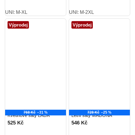
UNI: M-XL
UNI: M-2XL
Výprodej
Výprodej
768 Kč
–31 %
728 Kč
–25 %
Květinové šaty LADA
Letní šaty MADONA
525 Kč
546 Kč