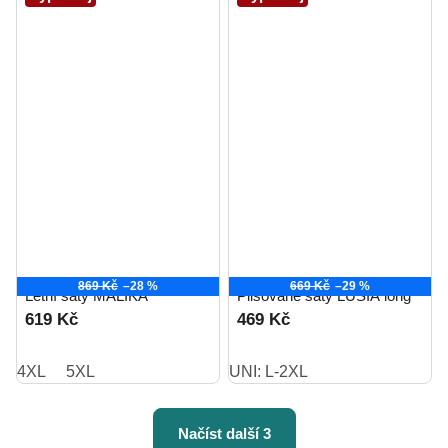
869 Kč
–28 %
669 Kč
–29 %
Letní šaty MALIKA
Plisované šaty LUSIA long
619 Kč
469 Kč
4XL
5XL
UNI: L-2XL
Načíst další 3