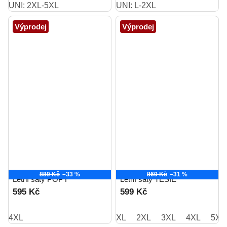
UNI: 2XL-5XL
UNI: L-2XL
Výprodej
Výprodej
889 Kč
–33 %
869 Kč
–31 %
Letní šaty POPY
Letní šaty TESIE
595 Kč
599 Kč
4XL
XL
2XL
3XL
4XL
5XL