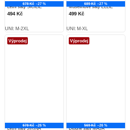
678 Kč
–27 %
689 Kč
–27 %
Letní šaty SICÍLIE
Mušelínové šaty ELLIE
494 Kč
499 Kč
UNI: M-2XL
UNI: M-XL
Výprodej
Výprodej
678 Kč
–26 %
569 Kč
–26 %
Letní šaty JIŘINA
Dlouhé šaty MÁJA