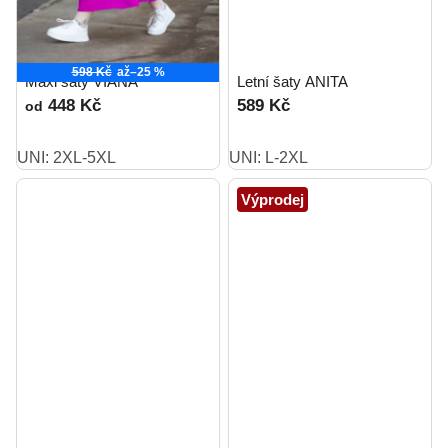
598 Kč
až
–25 %
Maxi šaty VIANA
Letní šaty ANITA
448 Kč
589 Kč
od
UNI: 2XL-5XL
UNI: L-2XL
Výprodej