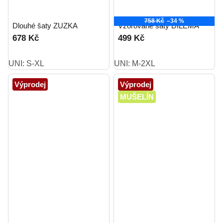
758 Kč
–34 %
Dlouhé šaty ZUZKA
Vzorované šaty DILEMA
678 Kč
499 Kč
UNI: S-XL
UNI: M-2XL
Výprodej
Výprodej
MUŠELÍN