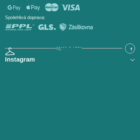
Časté dotazy
Hodnocení obchodu
Blog
Spolehlivá doprava:
Instagram