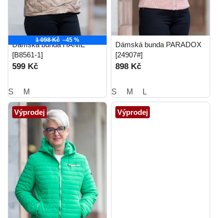
1 098 Kč
–45 %
Dámská bunda HANIE
Dámská bunda PARADOX
[B8561-1]
[24907#]
599 Kč
898 Kč
S
M
S
M
L
Výprodej
Výprodej