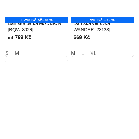
1 298 Kč
až
–38 %
998 Kč
–32 %
Dámská parka MADISON
Dámská větrovka
[RQW-8029]
WANDER [23123]
799 Kč
669 Kč
od
S
M
M
L
XL