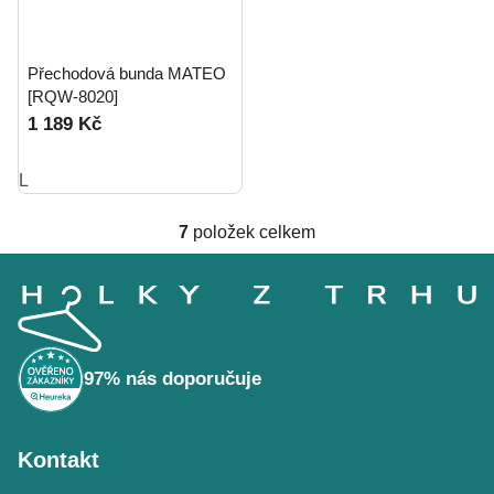
Přechodová bunda MATEO
[RQW-8020]
1 189 Kč
L
7
položek celkem
O
Z
v
á
l
p
á
a
t
d
í
a
97% nás doporučuje
c
í
p
Kontakt
r
v