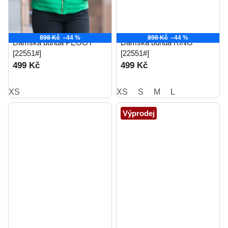
898 Kč
–44 %
898 Kč
–44 %
Dámská bunda PEGGY
Dámská bunda RING
[22551#]
[22551#]
499 Kč
499 Kč
XS
XS
S
M
L
Výprodej