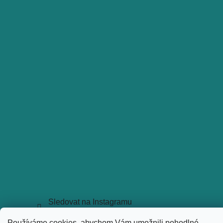
Sledovat na Instagramu
Copyright 2026
holkyztrhu.cz
. Všechna práva vyhrazena.
Používáme cookies, abychom Vám umožnili pohodlné