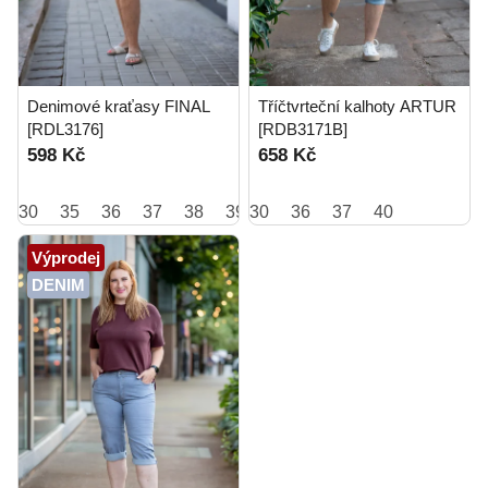
Denimové kraťasy FINAL
Tříčtvrteční kalhoty ARTUR
[RDL3176]
[RDB3171B]
598 Kč
658 Kč
30
35
36
37
38
39
30
40
36
37
40
Výprodej
DENIM