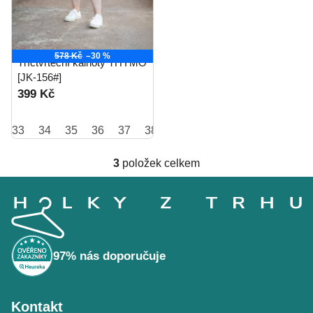
578 Kč
–30 %
Tříčtvrteční kalhoty THYMO
[JK-156#]
399 Kč
33
34
35
36
37
38
39
40
41
42
3
položek celkem
O
Z
v
á
l
p
á
a
t
d
í
a
97% nás doporučuje
c
í
p
Kontakt
r