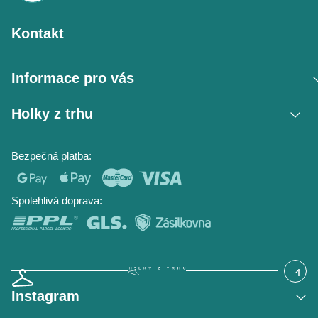
Kontakt
Informace pro vás
Vrácení zboží / reklamace
Holky z trhu
Obchodní podmínky
Podmínky ochrany osobních údajů
Kontakt
Bezpečná platba:
Napište nám
O nás
Časté dotazy
Hodnocení obchodu
Blog
Spolehlivá doprava:
Instagram