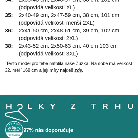
(odpovídá velikosti XL)
35:
2x40-49 cm, 2x47-59 cm, 38 cm, 101 cm
(odpovídá velikosti menší 2XL)
36:
2x41-50 cm, 2x48-61 cm, 39 cm, 102 cm
(odpovídá velikosti 2XL)
38:
2x43-52 cm, 2x50-63 cm, 40 cm 103 cm
(odpovídá velikosti 3XL)
Tento model pro tebe nafotila naše Zuzka. Na sobě má velikost
32, měří 168 cm a její míry najdeš
zde
.
Z
á
p
a
t
í
97% nás doporučuje