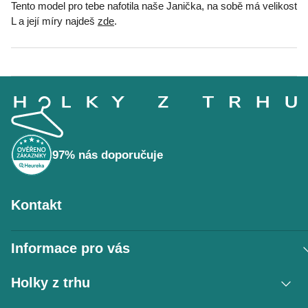
Tento model pro tebe nafotila naše Janička, na sobě má velikost
L a její míry najdeš
zde
.
Z
á
p
a
t
í
97% nás doporučuje
Kontakt
Informace pro vás
Vrácení zboží / reklamace
Holky z trhu
Obchodní podmínky