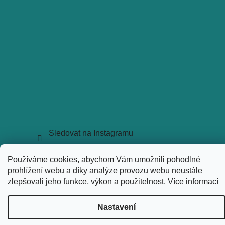
Sledovat na Instagramu
Copyright 2026
holkyztrhu.cz
. Všechna práva vyhrazena.
Používáme cookies, abychom Vám umožnili pohodlné
Upravit nastavení cookies
prohlížení webu a díky analýze provozu webu neustále
Vytvořil Shoptet
zlepšovali jeho funkce, výkon a použitelnost.
Více informací
Nastavení