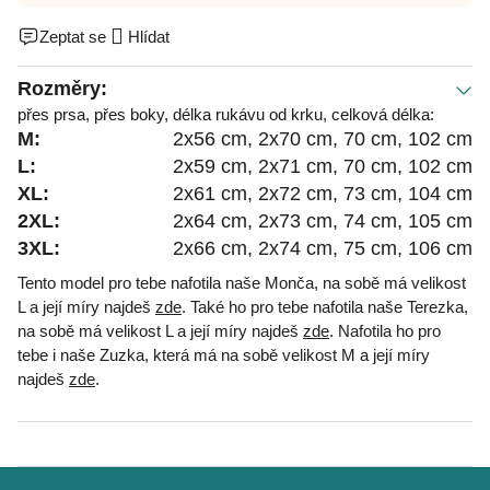
Zeptat se
Hlídat
Rozměry:
přes prsa, přes boky, délka rukávu od krku, celková délka:
M:
2x56 cm, 2x70 cm, 70 cm, 102 cm
L:
2x59 cm, 2x71 cm, 70 cm, 102 cm
XL:
2x61 cm, 2x72 cm, 73 cm, 104 cm
2XL:
2x64 cm, 2x73 cm, 74 cm, 105 cm
3XL:
2x66 cm, 2x74 cm, 75 cm, 106 cm
Tento model pro tebe nafotila naše Monča, na sobě má velikost
L a její míry najdeš
zde
. Také ho pro tebe nafotila naše Terezka,
na sobě má velikost L a její míry najdeš
zde
. Nafotila ho pro
tebe i naše Zuzka, která má na sobě velikost M a její míry
najdeš
zde
.
Z