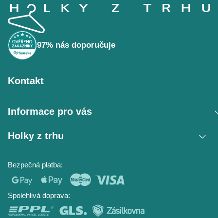
á
p
a
t
í
97% nás doporučuje
Kontakt
Informace pro vás
Vrácení zboží / reklamace
Holky z trhu
Obchodní podmínky
Podmínky ochrany osobních údajů
Kontakt
Bezpečná platba:
Napište nám
O nás
Časté dotazy
Hodnocení obchodu
Blog
Spolehlivá doprava: