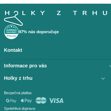
Z
á
p
a
t
í
97% nás doporučuje
Kontakt
Informace pro vás
Vrácení zboží / reklamace
Holky z trhu
Obchodní podmínky
Podmínky ochrany osobních údajů
Kontakt
Bezpečná platba:
Napište nám
O nás
Časté dotazy
Hodnocení obchodu
Blog
Spolehlivá doprava: