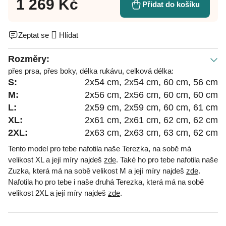
1 269 Kč
Přidat do košíku
Zeptat se
Hlídat
Rozměry:
přes prsa, přes boky, délka rukávu, celková délka:
S:
2x54 cm, 2x54 cm, 60 cm, 56 cm
M:
2x56 cm, 2x56 cm, 60 cm, 60 cm
L:
2x59 cm, 2x59 cm, 60 cm, 61 cm
XL:
2x61 cm, 2x61 cm, 62 cm, 62 cm
2XL:
2x63 cm, 2x63 cm, 63 cm, 62 cm
Tento model pro tebe nafotila naše Terezka, na sobě má
velikost XL a její míry najdeš
zde
. Také ho pro tebe nafotila naše
Zuzka, která má na sobě velikost M a její míry najdeš
zde
.
Nafotila ho pro tebe i naše druhá Terezka, která má na sobě
velikost 2XL a její míry najdeš
zde
.