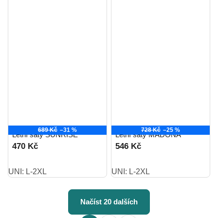
689 Kč
–31 %
728 Kč
–25 %
Letní šaty SUNRISE
Letní šaty MADONA
470 Kč
546 Kč
UNI: L-2XL
UNI: L-2XL
Načíst 20 dalších