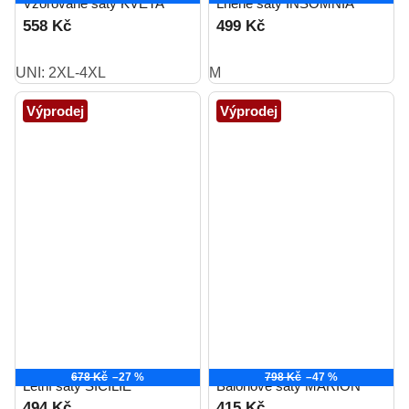
Vzorované šaty KVĚTA
Lněné šaty INSOMNIA
558 Kč
499 Kč
UNI: 2XL-4XL
M
Výprodej
Výprodej
678 Kč
–27 %
798 Kč
–47 %
Letní šaty SICÍLIE
Balónové šaty MARION
494 Kč
415 Kč