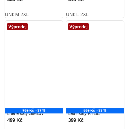
UNI: M-2XL
UNI: L-2XL
Výprodej
Výprodej
798 Kč
–37 %
598 Kč
–33 %
Lněné šaty SIMČA
Letní šaty KYLIE
499 Kč
399 Kč