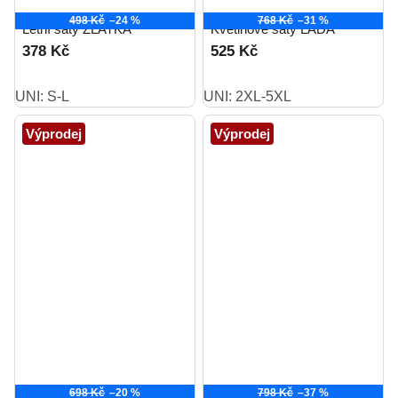
498 Kč
–24 %
768 Kč
–31 %
Letní šaty ZLATKA
Květinové šaty LADA
378 Kč
525 Kč
UNI: S-L
UNI: 2XL-5XL
Výprodej
Výprodej
698 Kč
–20 %
798 Kč
–37 %