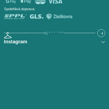
Časté dotazy
Hodnocení obchodu
Blog
Spolehlivá doprava:
Instagram