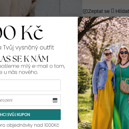
Zeptat se
Hlídat
99% spokojenos
Rozměry:
přes prsa, přes boky
S:
2x54 cm, 2x54
M:
2x56 cm, 2x56
L:
2x59 cm, 2x59
XL:
2x61 cm, 2x61
2XL:
2x63 cm, 2x63
Tento model pro teb
a její míry najdeš
zd
má na sobě velikost
HCI SVŮJ KUPON
naše druhá Terezka, 
zde
.