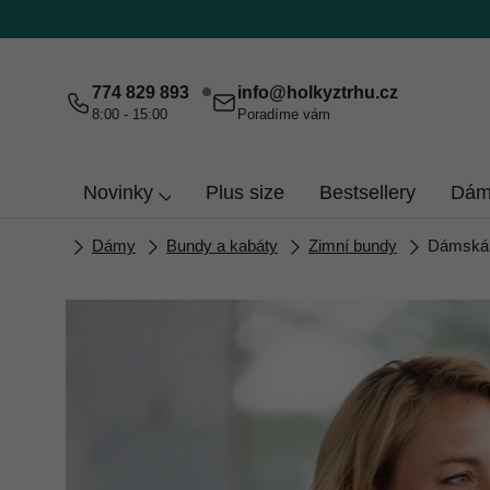
Přejít
na
obsah
774 829 893
info
@
holkyztrhu.cz
8:00 - 15:00
Poradíme vám
Novinky
Plus size
Bestsellery
Dám
Domů
Dámy
Bundy a kabáty
Zimní bundy
Dámská 