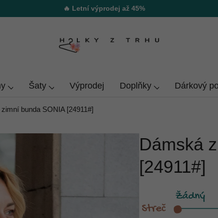
🔥 Letní výprodej až 45%
y
Šaty
Výprodej
Doplňky
Dárkový p
zimní bunda SONIA [24911#]
Dámská z
[24911#]