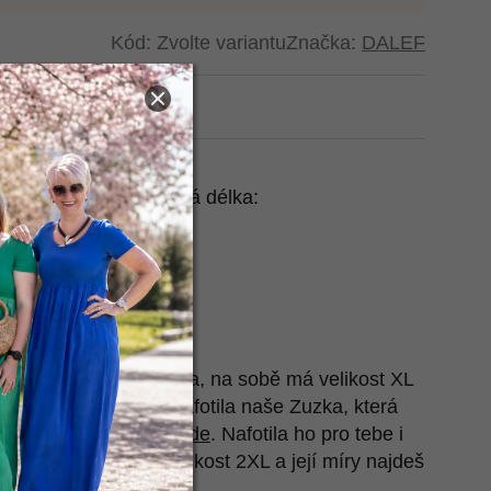
Kód:
Zvolte variantu
Značka:
DALEF
t na Heurece
, délka rukávu, celková délka:
 cm, 60 cm, 56 cm
 cm, 60 cm, 60 cm
 cm, 60 cm, 61 cm
 cm, 62 cm, 62 cm
 cm, 63 cm, 62 cm
e nafotila naše Terezka, na sobě má velikost XL
e
. Také ho pro tebe nafotila naše Zuzka, která
 M a její míry najdeš
zde
. Nafotila ho pro tebe i
která má na sobě velikost 2XL a její míry najdeš