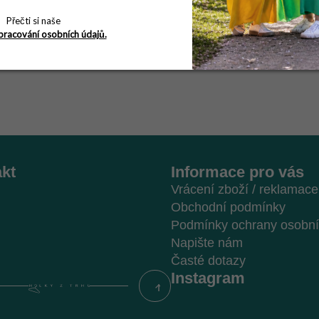
Přečti si naše
pracování osobních údajů.
kt
Informace pro vás
Vrácení zboží / reklamace
Obchodní podmínky
Podmínky ochrany osobní
Napište nám
Časté dotazy
Instagram