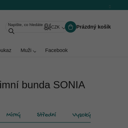
Prázdný košík
CZK
Nákupní
košík
oukaz
Muži
Facebook
imní bunda SONIA