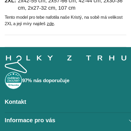
2XL:
2x42-55 cm, 2x57-66 cm, 42-44 cm, 2x30-36
cm, 2x27-32 cm, 107 cm
Tento model pro tebe nafotila naše Kristý, na sobě má velikost
2XL a její míry najdeš
zde
.
Z
á
p
a
t
í
97% nás doporučuje
Kontakt
Informace pro vás