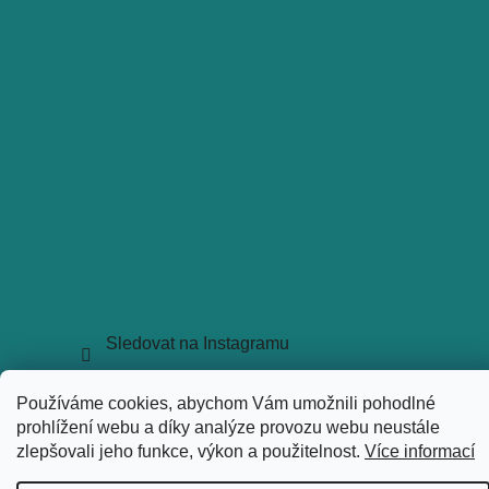
Sledovat na Instagramu
Copyright 2026
holkyztrhu.cz
. Všechna práva vyhrazena.
Používáme cookies, abychom Vám umožnili pohodlné
Upravit nastavení cookies
prohlížení webu a díky analýze provozu webu neustále
Vytvořil Shoptet
zlepšovali jeho funkce, výkon a použitelnost.
Více informací