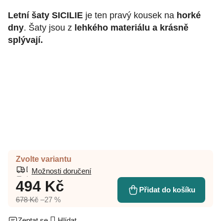
Letní šaty SICILIE
je ten pravý kousek na
horké
dny
. Šaty jsou z
lehkého materiálu a krásně
splývají.
Zvolte variantu
Možnosti doručení
494 Kč
Přidat do košíku
678 Kč
–27 %
Zeptat se
Hlídat