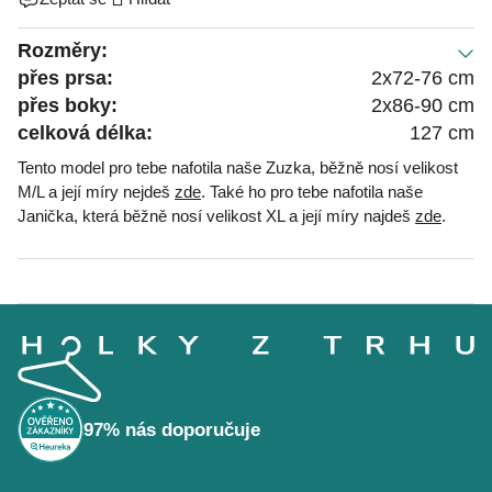
Rozměry:
přes prsa:
2x72-76 cm
přes boky:
2x86-90 cm
celková délka:
127 cm
Tento model pro tebe nafotila naše Zuzka, běžně nosí velikost
M/L a její míry nejdeš
zde
. Také ho pro tebe nafotila naše
Janička, která běžně nosí velikost XL a její míry najdeš
zde
.
Z
á
p
a
t
í
97% nás doporučuje