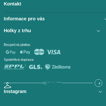
Kontakt
Informace pro vás
Vrácení zboží / reklamace
Holky z trhu
Obchodní podmínky
Podmínky ochrany osobních údajů
Kontakt
Bezpečná platba:
Napište nám
O nás
Časté dotazy
Hodnocení obchodu
Blog
Spolehlivá doprava:
Instagram