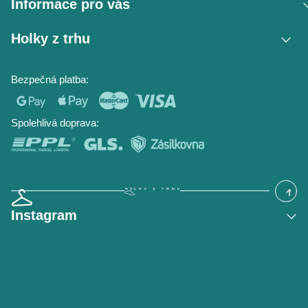
Informace pro vás
Vrácení zboží / reklamace
Holky z trhu
Obchodní podmínky
Podmínky ochrany osobních údajů
Kontakt
Bezpečná platba:
Napište nám
O nás
Časté dotazy
Hodnocení obchodu
Blog
Spolehlivá doprava:
Instagram