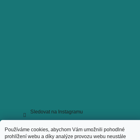
Sledovat na Instagramu
Copyright 2026
holkyztrhu.cz
. Všechna práva vyhrazena.
Používáme cookies, abychom Vám umožnili pohodlné
Upravit nastavení cookies
prohlížení webu a díky analýze provozu webu neustále
Vytvořil Shoptet