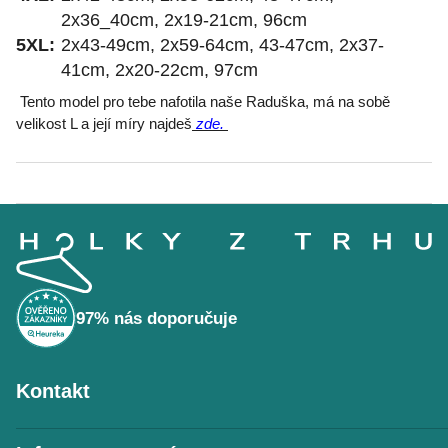
2x36_40cm, 2x19-21cm, 96cm
5XL:
2x43-49cm, 2x59-64cm, 43-47cm, 2x37-
41cm, 2x20-22cm, 97cm
Tento model pro tebe nafotila naše Raduška, má na sobě
velikost L a její míry najdeš
zde.
Z
á
p
a
t
í
97% nás doporučuje
Kontakt