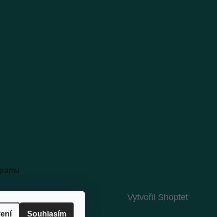
agramu
Vytvořil Shoptet
ení
Souhlasím