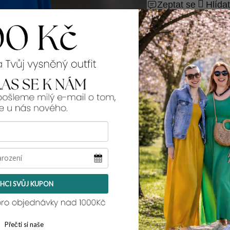
Zeptat se
Hlídat
99% spokojenos
Rozměry:
přes prsa v klidu-na
délka rukávu, délka:
46:
2x 54-59 cm, 
48:
2x 57-62 cm, 
50:
2x 59-64 cm, 
52:
2x 62-69 cm, 
54:
2x 63-70 cm, 
Tento model pro teb
HCI SVŮJ KUPON
a její míry najdeš
zd
Přečti si naše