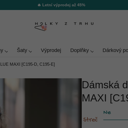
🔥 Letní výprodej až 45%
y
Šaty
Výprodej
Doplňky
Dárkový p
LUE MAXI [C195-D, C195-E]
Dámská d
MAXI [C1