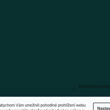
Sledovat na Inst
vyhrazena.
Upravit nastavení cookies
abychom Vám umožnili pohodlné prohlížení webu
Nastav