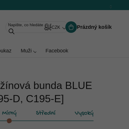
Prázdný košík
CZK
Nákupní
košík
oukaz
Muži
Facebook
žínová bunda BLUE
95-D, C195-E]