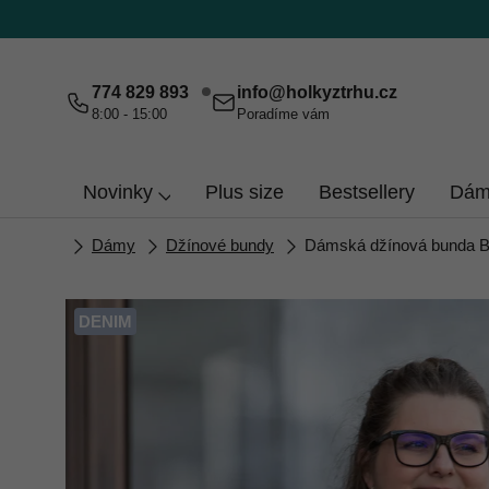
Přejít
na
obsah
774 829 893
info
@
holkyztrhu.cz
8:00 - 15:00
Poradíme vám
Novinky
Plus size
Bestsellery
Dám
Domů
Dámy
Džínové bundy
Dámská džínová bunda B
DENIM