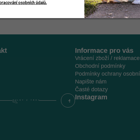
pracování osobních údajů.
kt
Informace pro vás
Vrácení zboží / reklamace
Obchodní podmínky
Podmínky ochrany osobní
Napište nám
Časté dotazy
Instagram