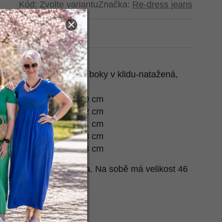
Kód:
Zvolte variantu
Značka:
Re-dress jeans
t na Heurece
tažená (zapnuto), přes boky v klidu-natažená,
2x 53-58 cm, 62 cm, 60 cm
2x 56-60 cm, 63 cm, 62 cm
2x 56-61 cm, 63 cm, 61 cm
2x 59-65 cm, 65 cm, 63 cm
2x 60-67 cm, 65 cm, 63 cm
e nafotila naše Terezka. Na sobě má velikost 46
e
.