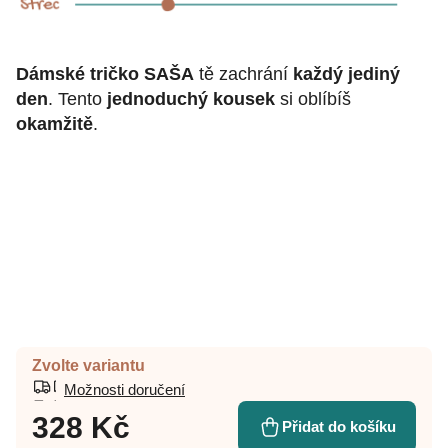
Dámské tričko SAŠA
tě zachrání
každý jediný
den
. Tento
jednoduchý kousek
si oblíbíš
okamžitě
.
Zvolte variantu
Možnosti doručení
328 Kč
Přidat do košíku