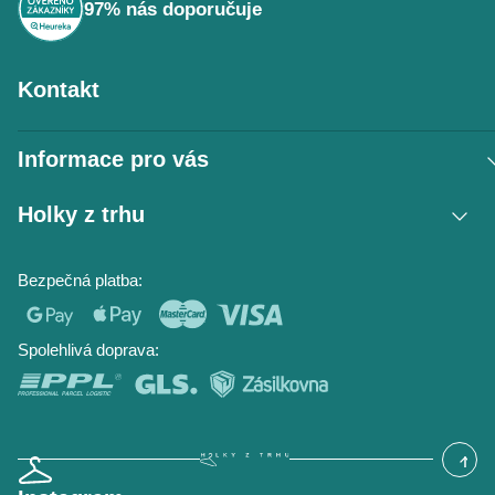
97% nás doporučuje
Kontakt
Informace pro vás
Vrácení zboží / reklamace
Holky z trhu
Obchodní podmínky
Podmínky ochrany osobních údajů
Kontakt
Bezpečná platba:
Napište nám
O nás
Časté dotazy
Hodnocení obchodu
Blog
Spolehlivá doprava: