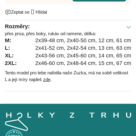
Zeptat se
Hlídat
Rozměry:
přes prsa, přes boky, rukáv od ramene, délka:
M:
2x39-48 cm, 2x40-50 cm, 12 cm, 61 cm
L:
2x41-52 cm, 2x42-54 cm, 13 cm, 63 cm
XL:
2x43-56 cm, 2x45-60 cm, 14 cm, 65 cm
2XL:
2x46-60 cm, 2x48-64 cm, 15 cm, 67 cm
Tento model pro tebe nafotila naše Zuzka, má na sobě velikost
L a její míry najdeš
zde
.
Z
á
p
a
t
í