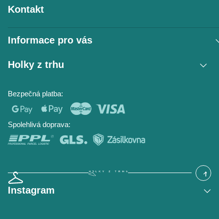
Kontakt
Informace pro vás
Vrácení zboží / reklamace
Holky z trhu
Obchodní podmínky
Podmínky ochrany osobních údajů
Kontakt
Bezpečná platba:
Napište nám
O nás
Časté dotazy
Hodnocení obchodu
Blog
Spolehlivá doprava:
Instagram