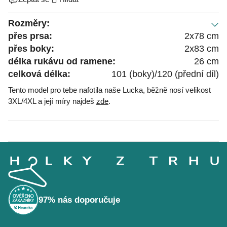
Rozměry:
přes prsa:
2x78 cm
přes boky:
2x83 cm
délka rukávu od ramene:
26 cm
celková délka:
101 (boky)/120 (přední díl)
Tento model pro tebe nafotila naše Lucka, běžně nosí velikost
3XL/4XL a její míry najdeš
zde
.
Z
á
p
a
t
í
97% nás doporučuje