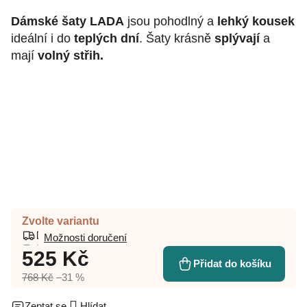
Dámské šaty LADA
jsou pohodlný a
lehký kousek
ideální i do
teplých dní
. Šaty krásně
splývají
a
mají
volný střih.
Zvolte variantu
Možnosti doručení
525 Kč
Přidat do košíku
768 Kč
–31 %
Zeptat se
Hlídat