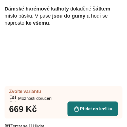
Dámské harémové kalhoty
doladěné
šátkem
místo pásku. V pase
jsou do gumy
a hodí se
naprosto
ke všemu
.
Zvolte variantu
Možnosti doručení
669 Kč
Přidat do košíku
Zeptat se
Hlídat