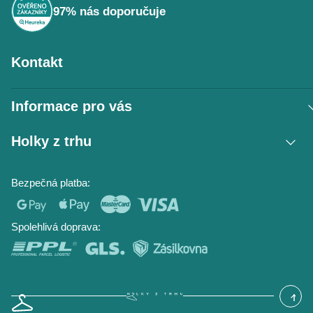
97% nás doporučuje
Kontakt
Informace pro vás
Vrácení zboží / reklamace
Holky z trhu
Obchodní podmínky
Podmínky ochrany osobních údajů
Kontakt
Bezpečná platba:
Napište nám
O nás
Časté dotazy
Hodnocení obchodu
Blog
Spolehlivá doprava: