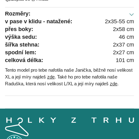
Rozměry:
v pase v klidu - natažené:
2x35-55 cm
přes boky:
2x58 cm
výška sedu:
46 cm
šířka stehna:
2x37 cm
spodní lem:
2x27 cm
celková délka:
101 cm
Tento model pro tebe nafotila naše Janička, běžně nosí velikost
XL a její míry najdeš
zde
. Také ho pro tebe nafotila naše
Raduška, která nosí velikost L/XL a její míry najdeš
zde
.
Z
á
p
a
t
í