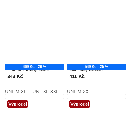
469 Kč
–26 %
549 Kč
–25 %
Pružné kraťasy LOLLY
Letní šaty ZELDA
343 Kč
411 Kč
UNI: M-XL
UNI: XL-3XL
UNI: M-2XL
Výprodej
Výprodej