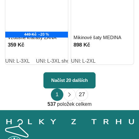
449 Kč
–20 %
Vzdušné kraťasy ZANA
Mikinové šaty MEDINA
359 Kč
898 Kč
UNI: L-3XL
UNI: L-3XL short
UNI: L-2XL
Načíst 20 dalších
S
O
1
27
t
v
r
537
položek celkem
l
á
Z
á
n
á
d
k
p
o
a
a
v
c
t
á
í