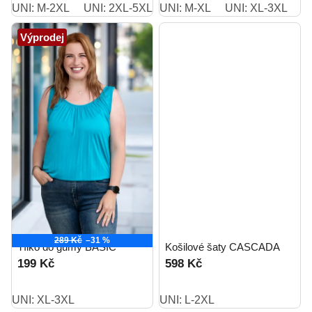
UNI: M-2XL
UNI: 2XL-5XL
UNI: M-XL
UNI: M-2XL short
UNI: XL-3XL
Výprodej
289 Kč
–31 %
Tílko do gumy BASIC
Košilové šaty CASCADA
199 Kč
598 Kč
UNI: XL-3XL
UNI: L-2XL