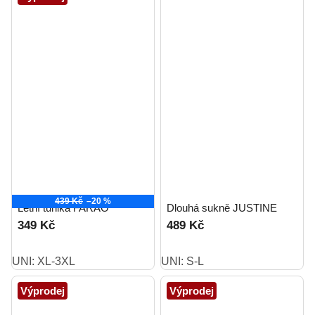
439 Kč
–20 %
Letní tunika FARAO
Dlouhá sukně JUSTINE
349 Kč
489 Kč
UNI: XL-3XL
UNI: S-L
Výprodej
Výprodej