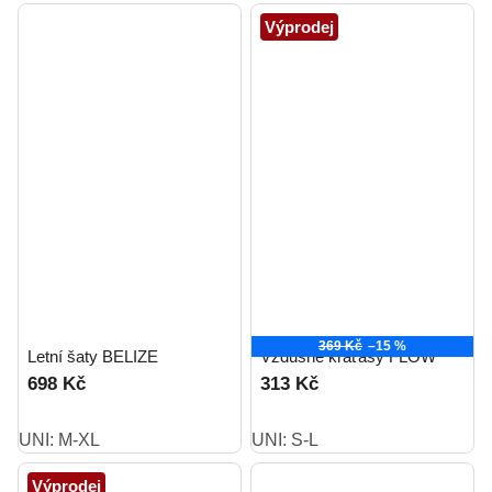
Výprodej
369 Kč
–15 %
Letní šaty BELIZE
Vzdušné kraťasy FLOW
698 Kč
313 Kč
UNI: M-XL
UNI: S-L
Výprodej