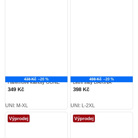
438 Kč
–20 %
498 Kč
–20 %
Harémové kalhoty GONE
Letní šaty DARINA
349 Kč
398 Kč
UNI: M-XL
UNI: L-2XL
Výprodej
Výprodej