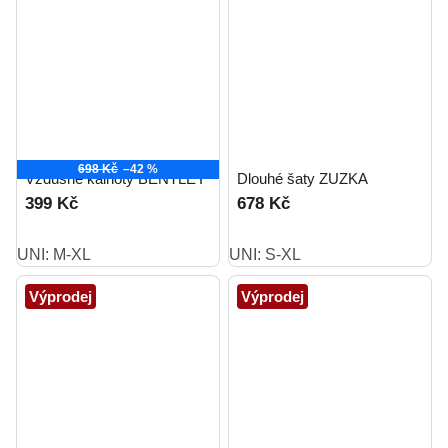
698 Kč
–42 %
Vzdušné kalhoty BENTLEY
Dlouhé šaty ZUZKA
399 Kč
678 Kč
UNI: M-XL
UNI: S-XL
Výprodej
Výprodej