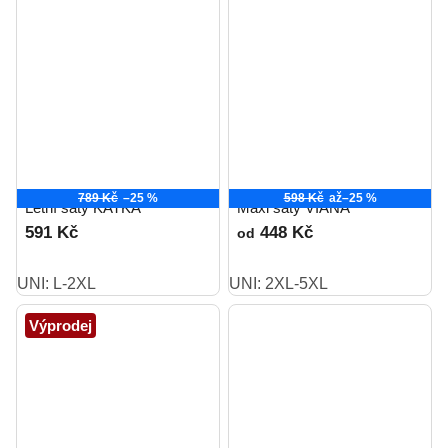
789 Kč
–25 %
598 Kč
až
–25 %
Letní šaty KATKA
Maxi šaty VIANA
591 Kč
448 Kč
od
UNI: L-2XL
UNI: 2XL-5XL
Výprodej