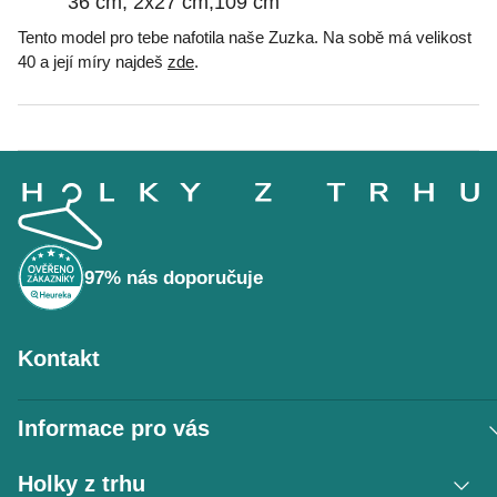
36 cm, 2x27 cm,109 cm
Tento model pro tebe nafotila naše Zuzka. Na sobě má velikost
40 a její míry najdeš
zde
.
Z
á
p
a
t
í
97% nás doporučuje
Kontakt
Informace pro vás
Vrácení zboží / reklamace
Holky z trhu