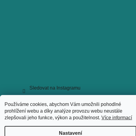
Sledovat na Instagramu
Copyright 2026
holkyztrhu.cz
. Všechna práva vyhrazena.
Používáme cookies, abychom Vám umožnili pohodlné
Upravit nastavení cookies
prohlížení webu a díky analýze provozu webu neustále
Vytvořil Shoptet
zlepšovali jeho funkce, výkon a použitelnost.
Více informací
Nastavení