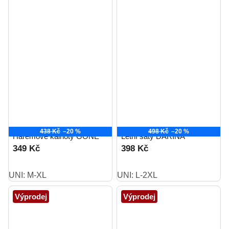
438 Kč
–20 %
498 Kč
–20 %
Harémové kalhoty GONE
Letní šaty DARINA
349 Kč
398 Kč
UNI: M-XL
UNI: L-2XL
Výprodej
Výprodej