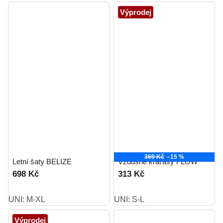
Výprodej
369 Kč
–15 %
Letní šaty BELIZE
Vzdušné kraťasy FLOW
698 Kč
313 Kč
UNI: M-XL
UNI: S-L
Výprodej