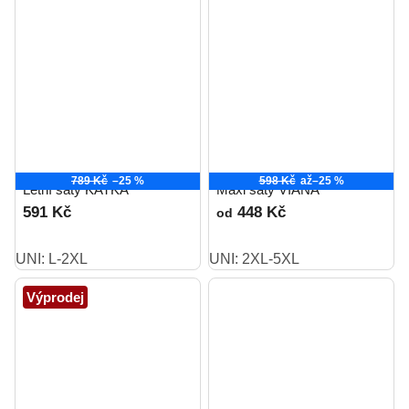
789 Kč
–25 %
598 Kč
až
–25 %
Letní šaty KATKA
Maxi šaty VIANA
591 Kč
448 Kč
od
UNI: L-2XL
UNI: 2XL-5XL
Výprodej