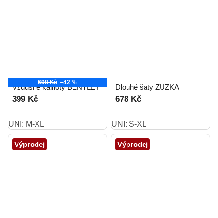
698 Kč
–42 %
Vzdušné kalhoty BENTLEY
Dlouhé šaty ZUZKA
399 Kč
678 Kč
UNI: M-XL
UNI: S-XL
Výprodej
Výprodej