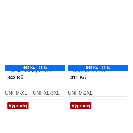
469 Kč
–26 %
549 Kč
–25 %
Pružné kraťasy LOLLY
Letní šaty ZELDA
343 Kč
411 Kč
UNI: M-XL
UNI: XL-3XL
UNI: M-2XL
Výprodej
Výprodej