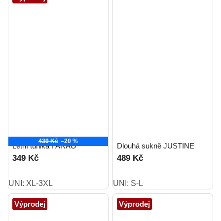
439 Kč
–20 %
Letní tunika FARAO
Dlouhá sukně JUSTINE
349 Kč
489 Kč
UNI: XL-3XL
UNI: S-L
Výprodej
Výprodej