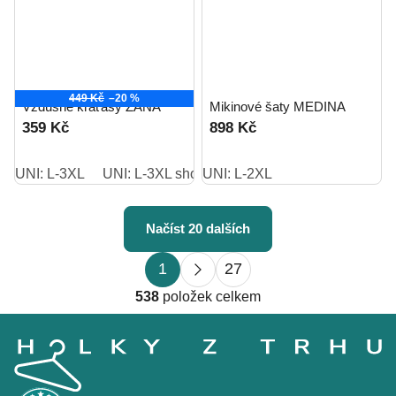
449 Kč
–20 %
Vzdušné kraťasy ZANA
Mikinové šaty MEDINA
359 Kč
898 Kč
UNI: L-3XL
UNI: L-3XL short
UNI: L-2XL
Načíst 20 dalších
S
O
1
27
t
v
r
538
položek celkem
l
á
Z
á
n
á
d
k
p
o
a
a
v
c
t
á
í