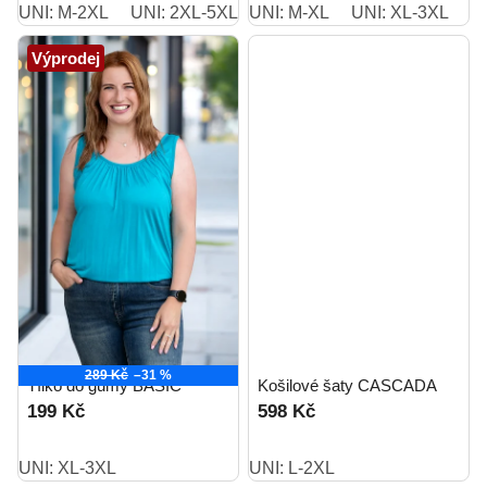
UNI: M-2XL
UNI: 2XL-5XL
UNI: M-XL
UNI: M-2XL short
UNI: XL-3XL
Výprodej
289 Kč
–31 %
Tílko do gumy BASIC
Košilové šaty CASCADA
199 Kč
598 Kč
UNI: XL-3XL
UNI: L-2XL