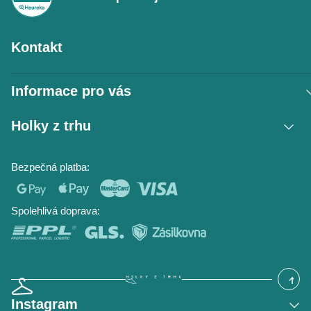
Kontakt
Informace pro vás
Vrácení zboží / reklamace
Holky z trhu
Obchodní podmínky
Podmínky ochrany osobních údajů
Kontakt
Bezpečná platba:
Napište nám
O nás
Časté dotazy
Hodnocení obchodu
Blog
Spolehlivá doprava:
Instagram