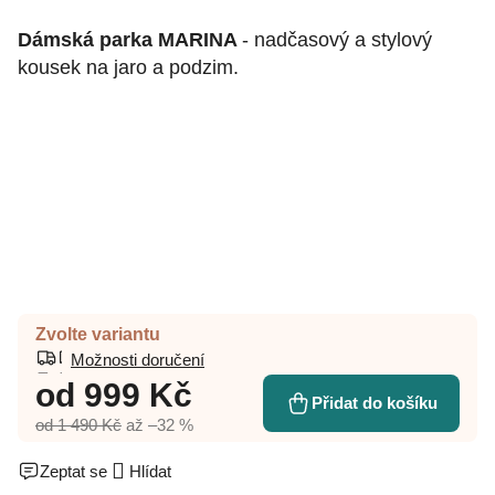
Dámská parka MARINA
- nadčasový a stylový
kousek na jaro a podzim.
Zvolte variantu
Možnosti doručení
od
999 Kč
Přidat do košíku
od 1 490 Kč
až –32 %
Zeptat se
Hlídat