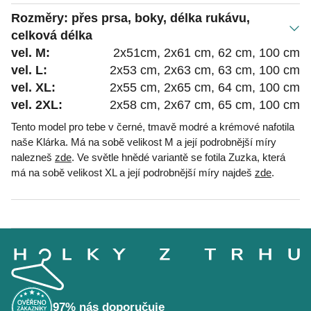
Rozměry: přes prsa, boky, délka rukávu,
celková délka
vel. M:
2x51cm, 2x61 cm, 62 cm, 100 cm
vel. L:
2x53 cm, 2x63 cm, 63 cm, 100 cm
vel. XL:
2x55 cm, 2x65 cm, 64 cm, 100 cm
vel. 2XL:
2x58 cm, 2x67 cm, 65 cm, 100 cm
Tento model pro tebe v černé, tmavě modré a krémové nafotila
naše Klárka. Má na sobě velikost M a její podrobnější míry
nalezneš
zde
.
Ve světle hnědé variantě se fotila Zuzka, která
má na sobě velikost XL a její podrobnější míry najdeš
zde
.
Z
á
p
a
t
í
97% nás doporučuje