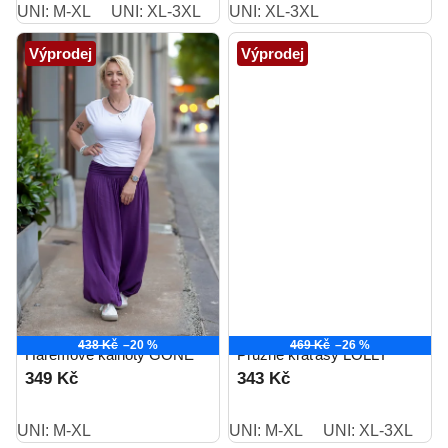
UNI: M-XL
UNI: XL-3XL
UNI: XL-3XL
Výprodej
Výprodej
438 Kč
–20 %
469 Kč
–26 %
Harémové kalhoty GONE
Pružné kraťasy LOLLY
349 Kč
343 Kč
UNI: M-XL
UNI: M-XL
UNI: XL-3XL