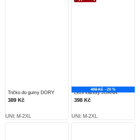
498 Kč
–20 %
Tričko do gumy DORY
Letní kalhoty JOANA
389 Kč
398 Kč
UNI: M-2XL
UNI: M-2XL