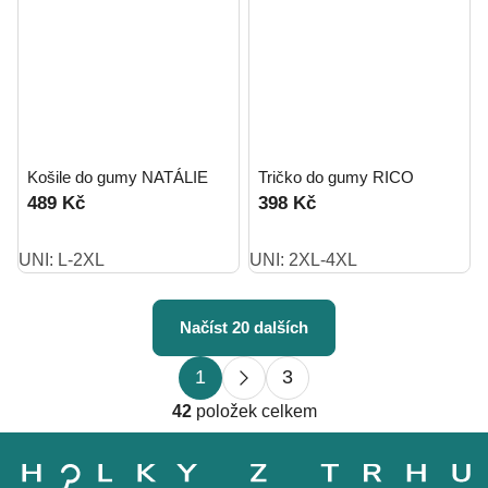
Košile do gumy NATÁLIE
Tričko do gumy RICO
489 Kč
398 Kč
UNI: L-2XL
UNI: 2XL-4XL
Načíst 20 dalších
S
O
1
3
t
v
r
42
položek celkem
l
á
Z
á
n
á
d
k
p