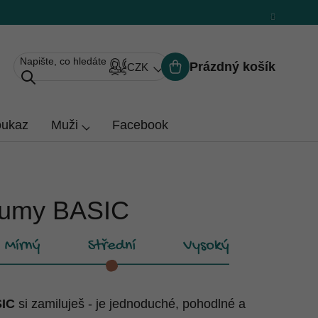
Prázdný košík
CZK
Nákupní
košík
oukaz
Muži
Facebook
 gumy BASIC
SIC
si zamiluješ - je jednoduché, pohodlné a