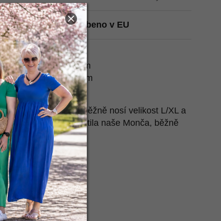
t na Heurece
Vyrobeno v EU
 natažené:
2x 60-70 cm
 natažené:
2x 45-65 cm
 nafotila naše Péťa, běžně nosí velikost L/XL a
. Také ho pro tebe nafotila naše Monča, běžně
 její míry najdeš
zde
.