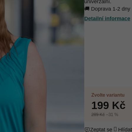
univerzální.
🚚 Doprava 1-2 dny
Detailní informace
Zvolte variantu
199 Kč
289 Kč
–31 %
Zeptat se
Hlídat