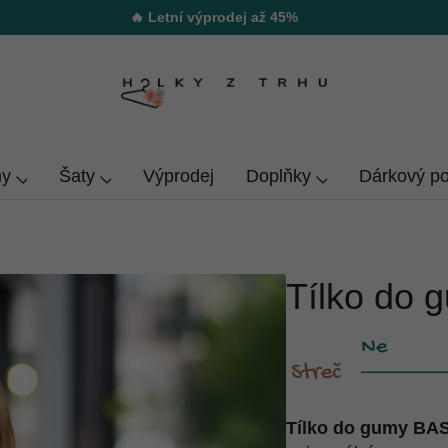
🔥 Letní výprodej až 45%
y
Šaty
Výprodej
Doplňky
Dárkový p
Tílko do
Tílko do gumy BA