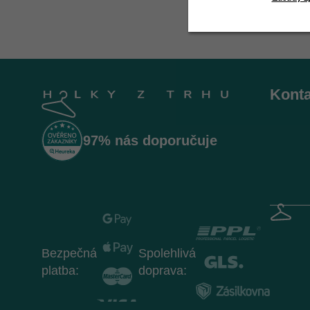
Z
á
Konta
p
a
t
97% nás doporučuje
í
Bezpečná
Spolehlivá
platba:
doprava: