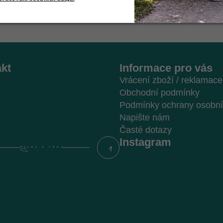
kt
Informace pro vás
Vrácení zboží / reklamace
Obchodní podmínky
Podmínky ochrany osobní
Napište nám
Časté dotazy
Instagram