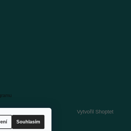
agramu
Vytvořil Shoptet
ení
Souhlasím