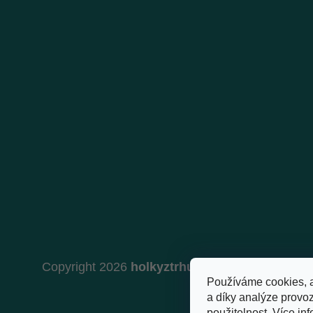
Copyright 2026
holkyztrhu.cz
. Všechna práva 
Používáme cookies, 
a díky analýze provo
použitelnost.
Více inf