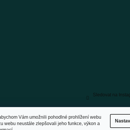
Sledovat na Inst
vyhrazena.
Upravit nastavení cookies
abychom Vám umožnili pohodlné prohlížení webu
Nastav
zu webu neustále zlepšovali jeho funkce, výkon a
ormací