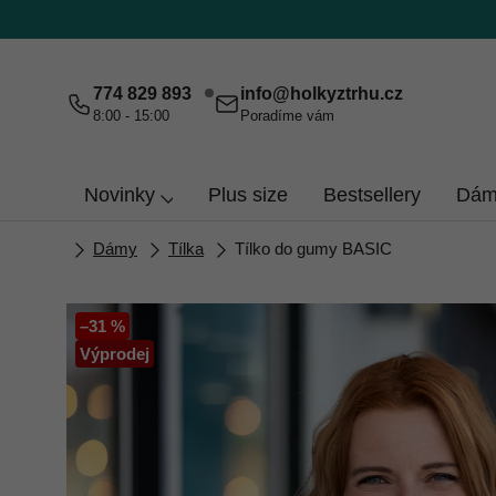
Přejít
na
obsah
774 829 893
info
@
holkyztrhu.cz
8:00 - 15:00
Poradíme vám
Novinky
Plus size
Bestsellery
Dám
Domů
Dámy
Tílka
Tílko do gumy BASIC
–31 %
Výprodej