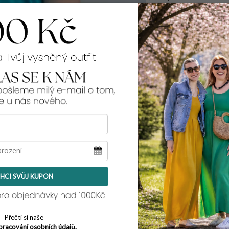
99% spokojenos
Rozměry:
přes prsa v klidu -
přes boky v klidu -
délka:
65 cm
Tento model pro tebe
její míry najdeš
zde
nosí velikost L/XL a
HCI SVŮJ KUPON
Přečti si naše
pracování osobních údajů.