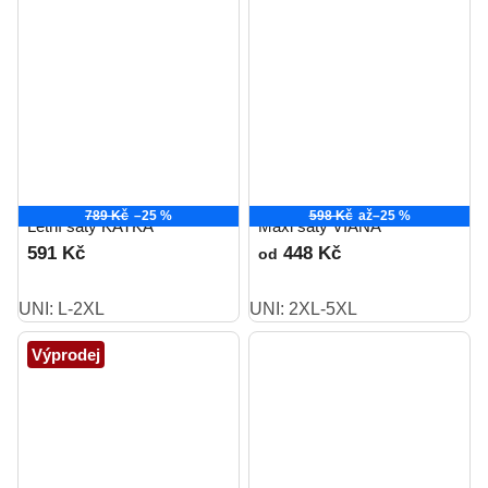
789 Kč
–25 %
598 Kč
až
–25 %
Letní šaty KATKA
Maxi šaty VIANA
591 Kč
448 Kč
od
UNI: L-2XL
UNI: 2XL-5XL
Výprodej