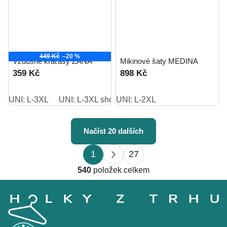
449 Kč
–20 %
Vzdušné kraťasy ZANA
Mikinové šaty MEDINA
359 Kč
898 Kč
UNI: L-3XL
UNI: L-3XL short
UNI: L-2XL
Načíst 20 dalších
S
O
1
27
t
v
r
540
položek celkem
l
á
Z
á
n
á
d
k
p
o
a
a
v
c
t
á
í