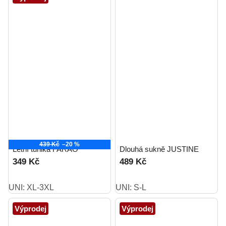
439 Kč
–20 %
Letní tunika FARAO
Dlouhá sukně JUSTINE
349 Kč
489 Kč
UNI: XL-3XL
UNI: S-L
Výprodej
Výprodej