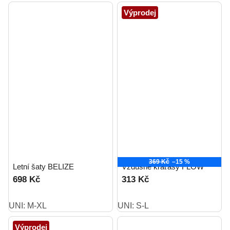
Výprodej
369 Kč
–15 %
Letní šaty BELIZE
Vzdušné kraťasy FLOW
698 Kč
313 Kč
UNI: M-XL
UNI: S-L
Výprodej