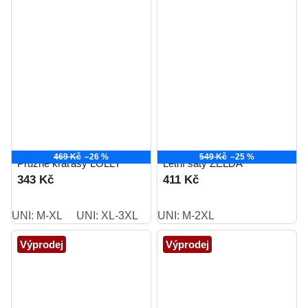
469 Kč
–26 %
549 Kč
–25 %
Pružné kraťasy LOLLY
Letní šaty ZELDA
343 Kč
411 Kč
UNI: M-XL
UNI: XL-3XL
UNI: M-2XL
Výprodej
Výprodej