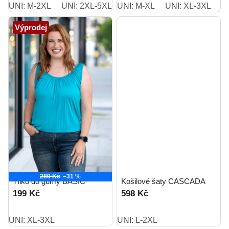
UNI: M-2XL
UNI: 2XL-5XL
UNI: M-XL
UNI: M-2XL short
UNI: XL-3XL
Výprodej
289 Kč
–31 %
Tílko do gumy BASIC
Košilové šaty CASCADA
199 Kč
598 Kč
UNI: XL-3XL
UNI: L-2XL