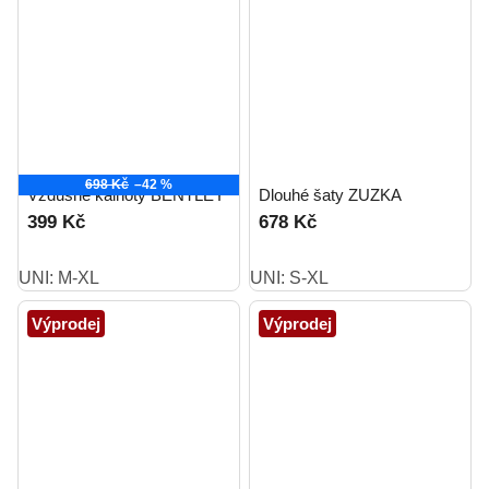
698 Kč
–42 %
Vzdušné kalhoty BENTLEY
Dlouhé šaty ZUZKA
399 Kč
678 Kč
UNI: M-XL
UNI: S-XL
Výprodej
Výprodej