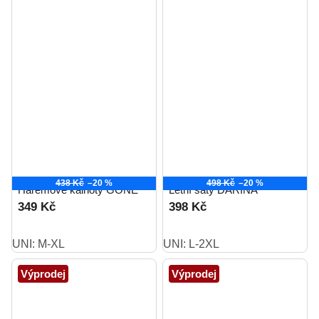
438 Kč
–20 %
498 Kč
–20 %
Harémové kalhoty GONE
Letní šaty DARINA
349 Kč
398 Kč
UNI: M-XL
UNI: L-2XL
Výprodej
Výprodej