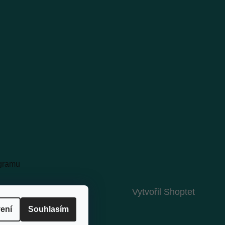
agramu
Vytvořil Shoptet
ení
Souhlasím