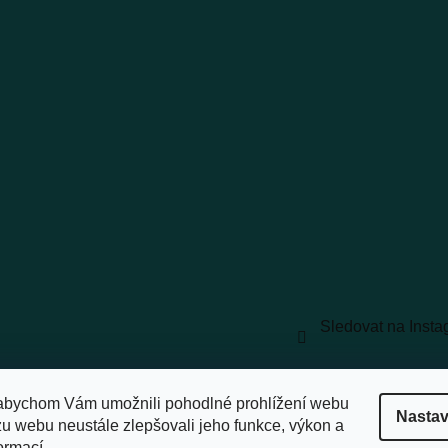
Sledovat na Inst
vyhrazena.
Upravit nastavení cookies
abychom Vám umožnili pohodlné prohlížení webu
Nastav
zu webu neustále zlepšovali jeho funkce, výkon a
ormací