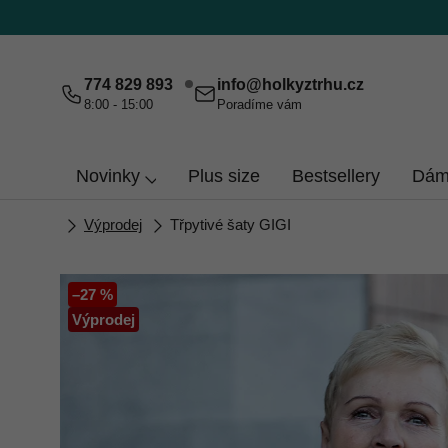
Přejít
na
obsah
774 829 893
info
@
holkyztrhu.cz
8:00 - 15:00
Poradíme vám
Novinky
Plus size
Bestsellery
Dám
Domů
Výprodej
Třpytivé šaty GIGI
–27 %
Výprodej