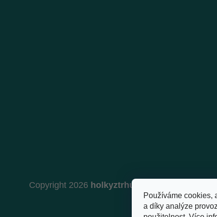
Copyright 2026
holkyztrhu.cz
. Všechna práva 
Používáme cookies, 
a díky analýze provo
použitelnost.
Více inf