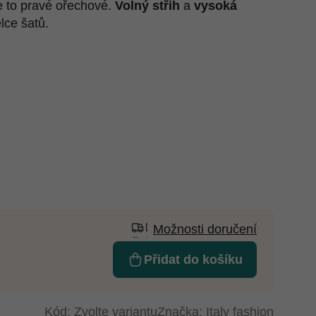
je to pravé ořechové.
Volný střih
a
vysoká
lce šatů.
Možnosti doručení
Přidat do košíku
Kód:
Zvolte variantu
Značka:
Italy fashion