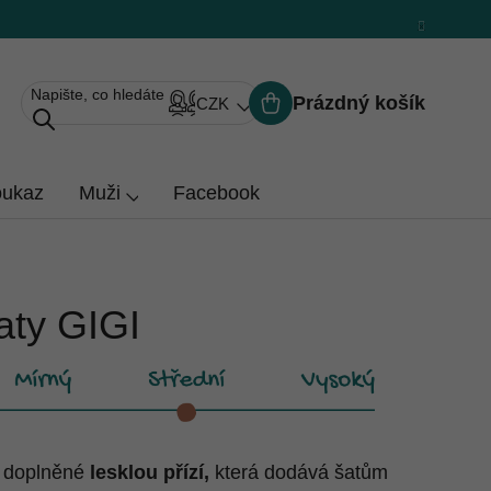
Prázdný košík
CZK
Nákupní
košík
oukaz
Muži
Facebook
aty GIGI
doplněné
lesklou přízí,
která dodává šatům