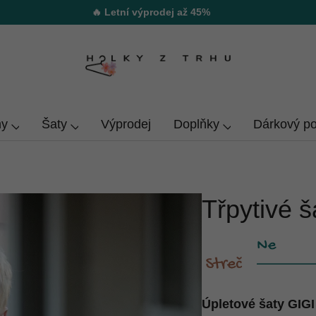
🔥 Letní výprodej až 45%
y
Šaty
Výprodej
Doplňky
Dárkový p
Třpytivé š
Úpletové šaty GIGI