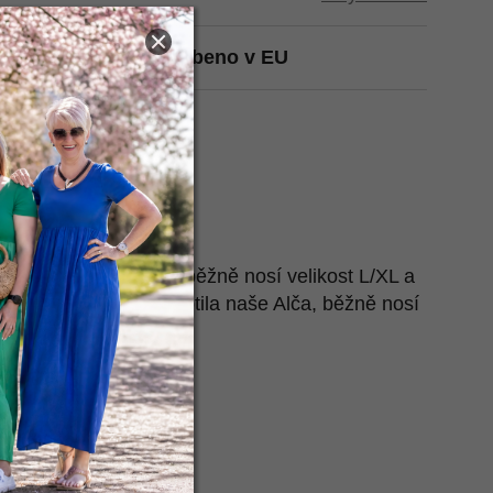
t na Heurece
Vyrobeno v EU
 cm
3 cm
rku):
67 cm
cm
 nafotila naše Péťa, běžně nosí velikost L/XL a
. Také ho pro tebe nafotila naše Alča, běžně nosí
míry najdeš
zde
.