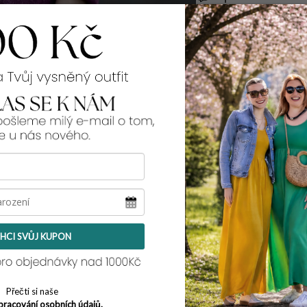
99% spokojenos
Rozměry:
přes prsa:
2x 60-68
přes boky:
2x 68-7
délka rukávu (od k
celková délka:
98 
Tento model pro tebe
její míry najdeš
zde
velikost 2XL a její 
HCI SVŮJ KUPON
Přečti si naše
pracování osobních údajů.