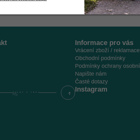
kt
Informace pro vás
Vrácení zboží / reklamace
Obchodní podmínky
Podmínky ochrany osobní
Napište nám
Časté dotazy
Instagram