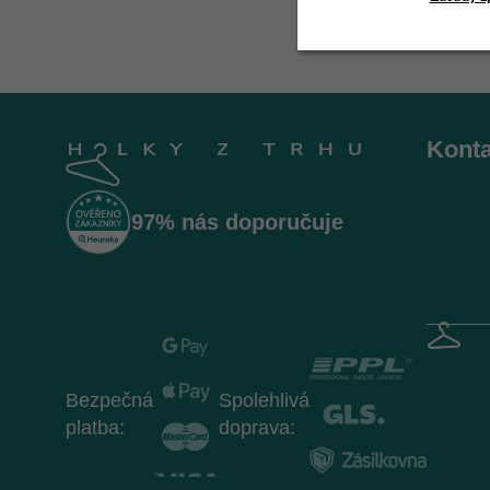
Z
á
Konta
p
a
t
97% nás doporučuje
í
Bezpečná
Spolehlivá
platba:
doprava: