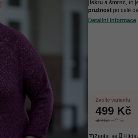
jiskru a šmrnc
, to 
pružnost
po celé dé
Detailní informace
Zvolte variantu
499 Kč
689 Kč
–27 %
Zeptat se
Hlídat