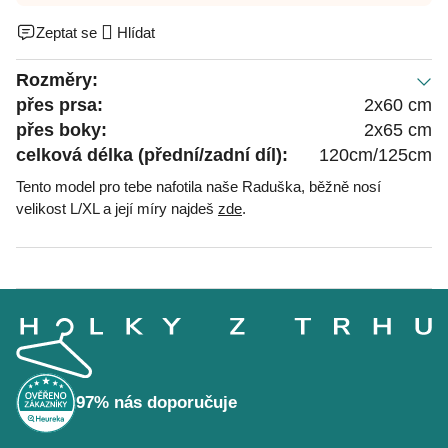
Zeptat se
Hlídat
Rozměry:
přes prsa:
2x60 cm
přes boky:
2x65 cm
celková délka (přední/zadní díl):
120cm/125cm
Tento model pro tebe nafotila naše Raduška, běžně nosí
velikost L/XL a její míry najdeš
zde
.
Z
á
p
a
t
í
97% nás doporučuje