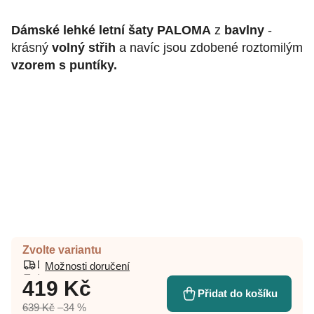
Dámské lehké letní šaty PALOMA
z
bavlny
-
krásný
volný střih
a navíc jsou zdobené roztomilým
vzorem s puntíky.
Zvolte variantu
Možnosti doručení
419 Kč
Přidat do košíku
639 Kč
–34 %