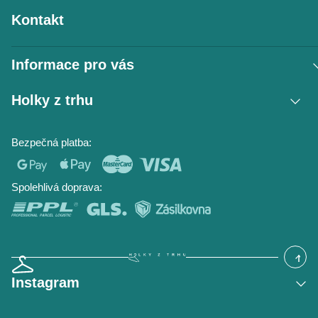
Kontakt
Informace pro vás
Vrácení zboží / reklamace
Holky z trhu
Obchodní podmínky
Podmínky ochrany osobních údajů
Kontakt
Bezpečná platba:
Napište nám
O nás
Časté dotazy
Hodnocení obchodu
Blog
Spolehlivá doprava:
Instagram