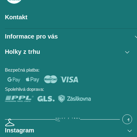
Kontakt
Informace pro vás
Vrácení zboží / reklamace
Holky z trhu
Obchodní podmínky
Podmínky ochrany osobních údajů
Kontakt
Bezpečná platba:
Napište nám
O nás
Časté dotazy
Hodnocení obchodu
Blog
Spolehlivá doprava:
Instagram