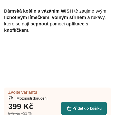
Dámská košile s vázáním WISH
tě zaujme svým
lichotivým límečkem
,
volným střihem
a rukávy,
které se dají
sepnout
pomocí
aplikace s
knoflíčkem.
Zvolte variantu
Možnosti doručení
399 Kč
Přidat do košíku
579 Kč
–31 %