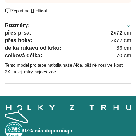
Zeptat se
Hlídat
Rozměry:
přes prsa:
2x72 cm
přes boky:
2x72 cm
délka rukávu od krku:
66 cm
celková délka:
70 cm
Tento model pro tebe nafotila naše Alča, běžně nosí velikost
2XL a její míry najdeš
zde
.
Z
á
p
a
t
í
97% nás doporučuje