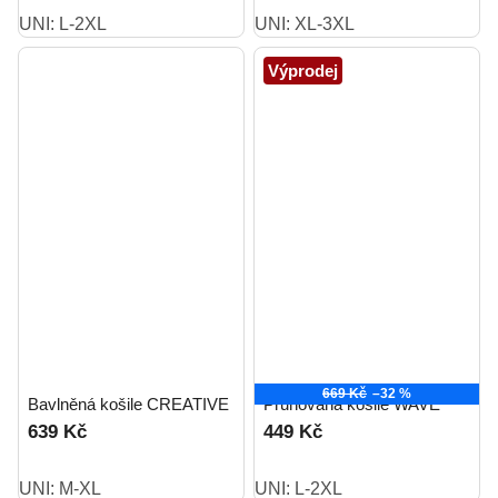
UNI: L-2XL
UNI: XL-3XL
Výprodej
669 Kč
–32 %
Bavlněná košile CREATIVE
Pruhovaná košile WAVE
639 Kč
449 Kč
UNI: M-XL
UNI: L-2XL