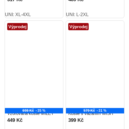
UNI: XL-4XL
UNI: L-2XL
Výprodej
Výprodej
698 Kč
–35 %
579 Kč
–31 %
Vzorovaná košile MILEY
Košile s vázáním WISH
449 Kč
399 Kč