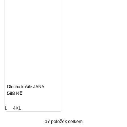
Dlouhá košile JANA
598 Kč
L
4XL
17
položek celkem
O