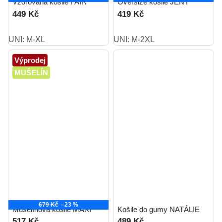
Vzorovaná košile FAIR
Oversize košile JENY
449 Kč
419 Kč
UNI: M-XL
UNI: M-2XL
Výprodej
MUŠELÍN
679 Kč
–23 %
Mušelínová košile MAXI
Košile do gumy NATÁLIE
517 Kč
489 Kč