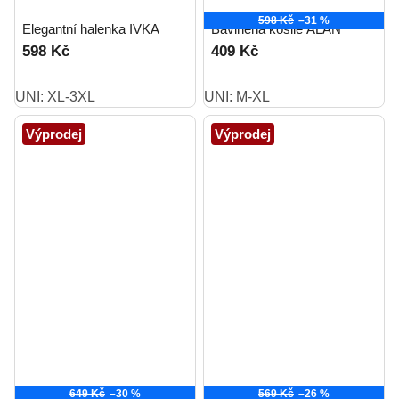
598 Kč
–31 %
Elegantní halenka IVKA
Bavlněná košile ALAN
598 Kč
409 Kč
UNI: XL-3XL
UNI: M-XL
Výprodej
Výprodej
649 Kč
–30 %
569 Kč
–26 %