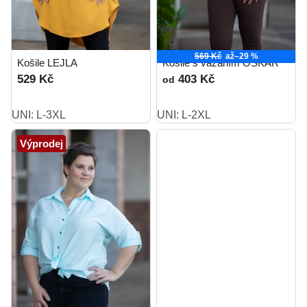
569 Kč
až
–29 %
Košile LEJLA
Košile s vázáním OSKAR
529 Kč
403 Kč
od
UNI: L-3XL
UNI: L-2XL
Výprodej