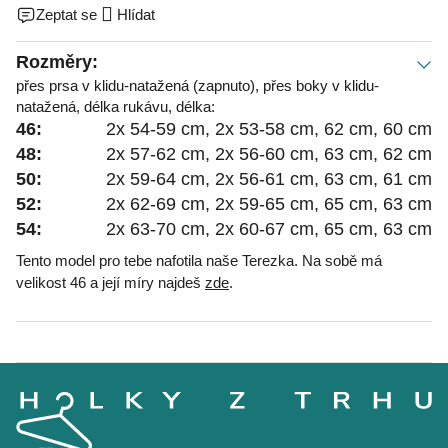
Zeptat se
Hlídat
Rozměry:
přes prsa v klidu-natažená (zapnuto), přes boky v klidu-
natažená, délka rukávu, délka:
46:
2x 54-59 cm, 2x 53-58 cm, 62 cm, 60 cm
48:
2x 57-62 cm, 2x 56-60 cm, 63 cm, 62 cm
50:
2x 59-64 cm, 2x 56-61 cm, 63 cm, 61 cm
52:
2x 62-69 cm, 2x 59-65 cm, 65 cm, 63 cm
54:
2x 63-70 cm, 2x 60-67 cm, 65 cm, 63 cm
Tento model pro tebe nafotila naše Terezka. Na sobě má
velikost 46 a její míry najdeš
zde
.
Z
á
p
a
t