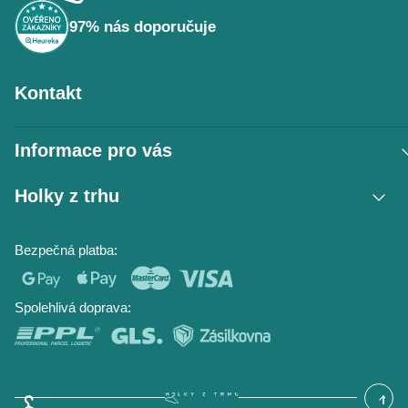
í
97% nás doporučuje
Kontakt
Informace pro vás
Vrácení zboží / reklamace
Holky z trhu
Obchodní podmínky
Podmínky ochrany osobních údajů
Kontakt
Bezpečná platba:
Napište nám
O nás
Časté dotazy
Hodnocení obchodu
Blog
Spolehlivá doprava: