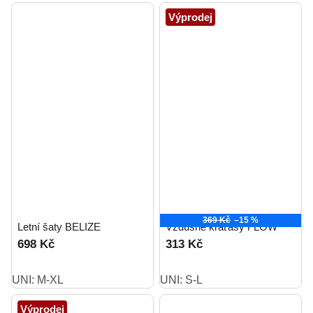
Výprodej
369 Kč
–15 %
Letní šaty BELIZE
Vzdušné kraťasy FLOW
698 Kč
313 Kč
UNI: M-XL
UNI: S-L
Výprodej