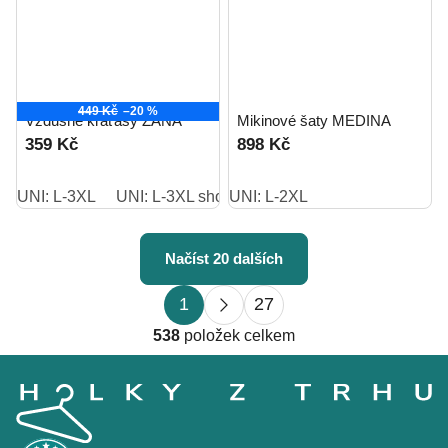
449 Kč
–20 %
Vzdušné kraťasy ZANA
Mikinové šaty MEDINA
359 Kč
898 Kč
UNI: L-3XL
UNI: L-3XL short
UNI: L-2XL
Načíst 20 dalších
S
O
1
27
t
v
r
538
položek celkem
l
á
Z
á
n
á
d
k
p
o
a
a
v
c
t
á
í