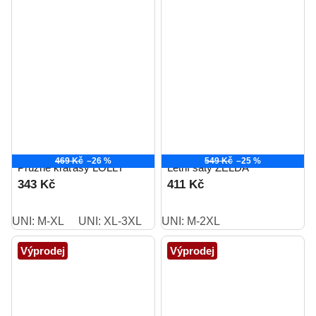
469 Kč
–26 %
549 Kč
–25 %
Pružné kraťasy LOLLY
Letní šaty ZELDA
343 Kč
411 Kč
UNI: M-XL
UNI: XL-3XL
UNI: M-2XL
Výprodej
Výprodej