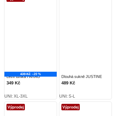
439 Kč
–20 %
Letní tunika FARAO
Dlouhá sukně JUSTINE
349 Kč
489 Kč
UNI: XL-3XL
UNI: S-L
Výprodej
Výprodej