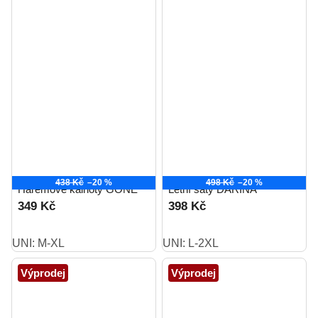
438 Kč
–20 %
498 Kč
–20 %
Harémové kalhoty GONE
Letní šaty DARINA
349 Kč
398 Kč
UNI: M-XL
UNI: L-2XL
Výprodej
Výprodej