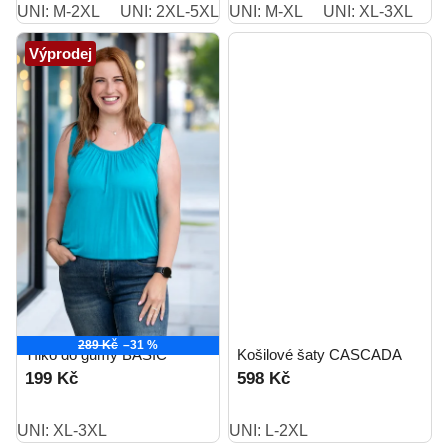
UNI: M-2XL
UNI: 2XL-5XL
UNI: M-XL
UNI: M-2XL short
UNI: XL-3XL
Výprodej
289 Kč
–31 %
Tílko do gumy BASIC
Košilové šaty CASCADA
199 Kč
598 Kč
UNI: XL-3XL
UNI: L-2XL