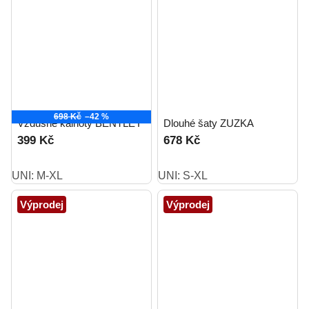
698 Kč
–42 %
Vzdušné kalhoty BENTLEY
Dlouhé šaty ZUZKA
399 Kč
678 Kč
UNI: M-XL
UNI: S-XL
Výprodej
Výprodej