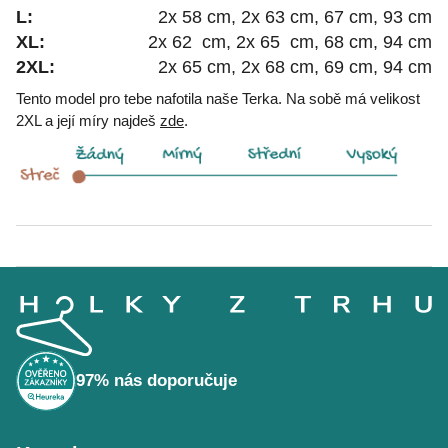
L:
2x 58 cm, 2x 63 cm, 67 cm, 93 cm
XL:
2x 62 cm, 2x 65 cm, 68 cm, 94 cm
2XL:
2x 65 cm, 2x 68 cm, 69 cm, 94 cm
Tento model pro tebe nafotila naše Terka. Na sobě má velikost
2XL a její míry najdeš
zde
.
Z
á
p
a
t
í
97% nás doporučuje