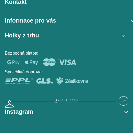
Kontakt
Informace pro vás
Vrácení zboží / reklamace
Holky z trhu
Obchodní podmínky
Podmínky ochrany osobních údajů
Kontakt
Bezpečná platba:
Napište nám
O nás
Časté dotazy
Hodnocení obchodu
Blog
Spolehlivá doprava:
Instagram