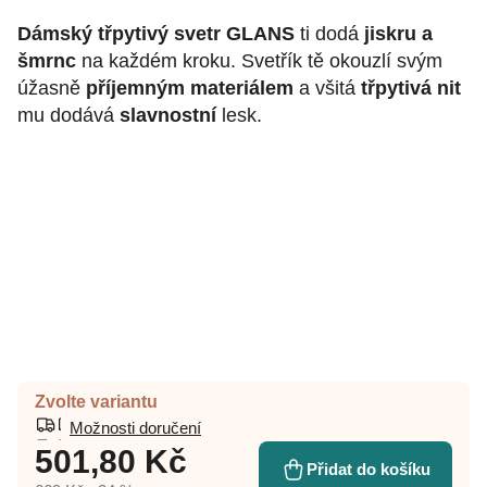
Dámský třpytivý svetr GLANS
ti dodá
jiskru a
šmrnc
na každém kroku. Svetřík tě okouzlí svým
úžasně
příjemným
materiálem
a všitá
třpytivá nit
mu dodává
slavnostní
lesk.
Zvolte variantu
Možnosti doručení
501,80 Kč
Přidat do košíku