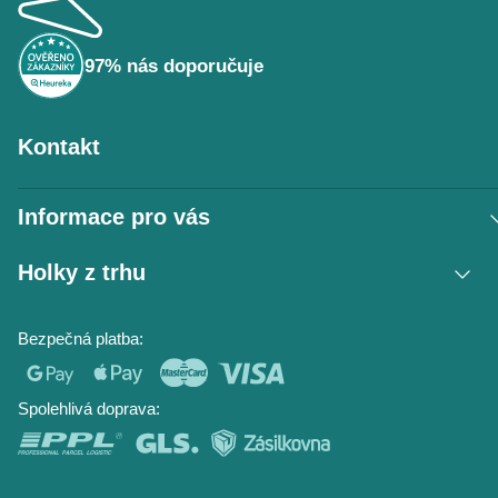
a
t
í
97% nás doporučuje
Kontakt
Informace pro vás
Vrácení zboží / reklamace
Holky z trhu
Obchodní podmínky
Podmínky ochrany osobních údajů
Kontakt
Bezpečná platba:
Napište nám
O nás
Časté dotazy
Hodnocení obchodu
Blog
Spolehlivá doprava: