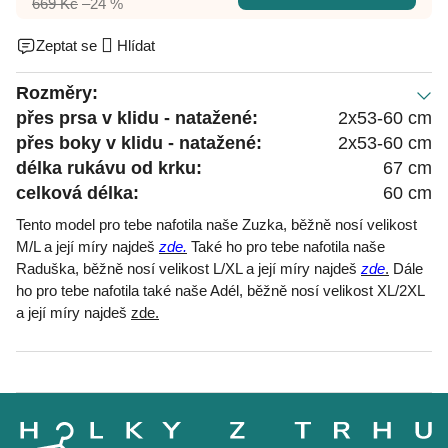
669 Kč
–24 %
Zeptat se
Hlídat
Rozměry:
přes prsa v klidu - natažené:
2x53-60 cm
přes boky v klidu - natažené:
2x53-60 cm
délka rukávu od krku:
67 cm
celková délka:
60 cm
Tento model pro tebe nafotila naše Zuzka, běžně nosí velikost
M/L a její míry najdeš
zde.
Také ho pro tebe nafotila naše
Raduška, běžně nosí velikost L/XL a její míry najdeš
zde
.
Dále
ho pro tebe nafotila také naše Adél, běžně nosí velikost XL/2XL
a její míry najdeš
zde.
Z
á
p