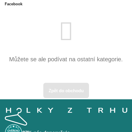
Facebook
Produkty teprve připravujeme.
Můžete se ale podívat na ostatní kategorie.
Zpět do obchodu
Z
á
p
a
t
í