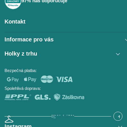
97% nás doporučuje
Kontakt
Informace pro vás
Vrácení zboží / reklamace
Holky z trhu
Obchodní podmínky
Podmínky ochrany osobních údajů
Kontakt
Bezpečná platba:
Napište nám
O nás
Časté dotazy
Hodnocení obchodu
Blog
Spolehlivá doprava:
Instagram