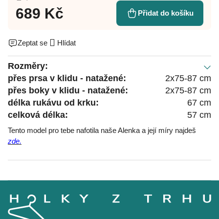
689 Kč
Přidat do košíku
Zeptat se
Hlídat
Rozměry:
přes prsa v klidu - natažené:
2x75-87 cm
přes boky v klidu - natažené:
2x75-87 cm
délka rukávu od krku:
67 cm
celková délka:
57 cm
Tento model pro tebe nafotila naše Alenka a její míry najdeš
zde.
Z
á
p
a
t