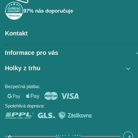
í
97% nás doporučuje
Kontakt
Informace pro vás
Vrácení zboží / reklamace
Holky z trhu
Obchodní podmínky
Podmínky ochrany osobních údajů
Kontakt
Bezpečná platba:
Napište nám
O nás
Časté dotazy
Hodnocení obchodu
Blog
Spolehlivá doprava: