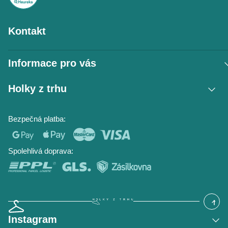
Kontakt
Informace pro vás
Vrácení zboží / reklamace
Holky z trhu
Obchodní podmínky
Podmínky ochrany osobních údajů
Kontakt
Bezpečná platba:
Napište nám
O nás
Časté dotazy
Hodnocení obchodu
Blog
Spolehlivá doprava:
Instagram