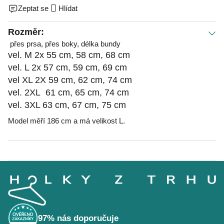
Zeptat se
Hlídat
Rozměr:
přes prsa, přes boky, délka bundy
vel. M 2x 55 cm, 58 cm, 68 cm
vel. L 2x 57 cm, 59 cm, 69 cm
vel XL 2X 59 cm, 62 cm, 74 cm
vel. 2XL 61 cm, 65 cm, 74 cm
vel. 3XL 63 cm, 67 cm, 75 cm
Model měří 186 cm a má velikost L.
Z
á
p
a
t
í
97% nás doporučuje