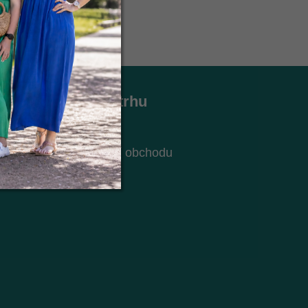
Holky z trhu
Kontakt
O nás
ch údajů
Hodnocení obchodu
Blog