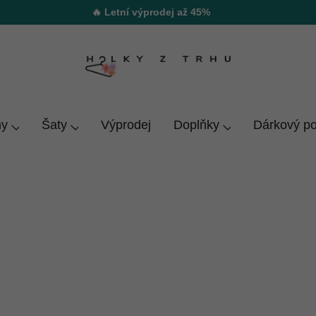
🔥 Letní výprodej až 45%
y
Šaty
Výprodej
Doplňky
Dárkový p