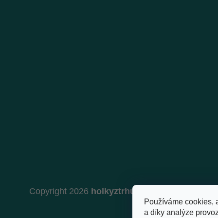
Copyright 2026
holkyztrhu.cz
. Všechna práva 
Používáme cookies, 
a díky analýze provo