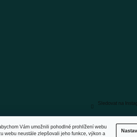
Sledovat na Inst
vyhrazena.
Upravit nastavení cookies
abychom Vám umožnili pohodlné prohlížení webu
Nastav
zu webu neustále zlepšovali jeho funkce, výkon a