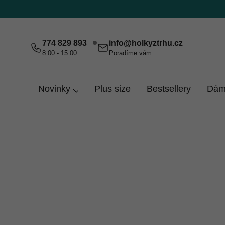
Přejít
na
obsah
774 829 893
info
@
holkyztrhu.cz
8:00 - 15:00
Poradíme vám
Novinky
Plus size
Bestsellery
Dám
Domů
Šedá 98/104
Šedá 98/104