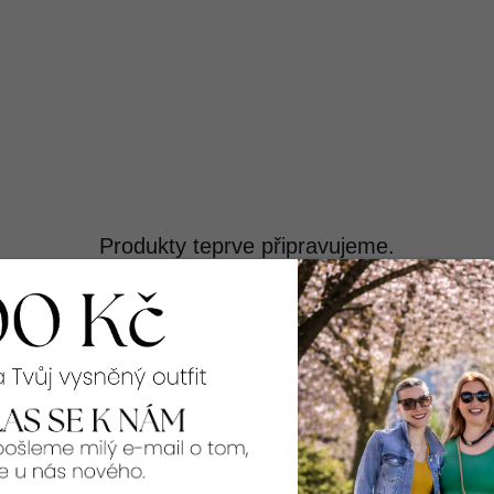
Produkty teprve připravujeme.
Můžete se ale podívat na ostatní kategorie.