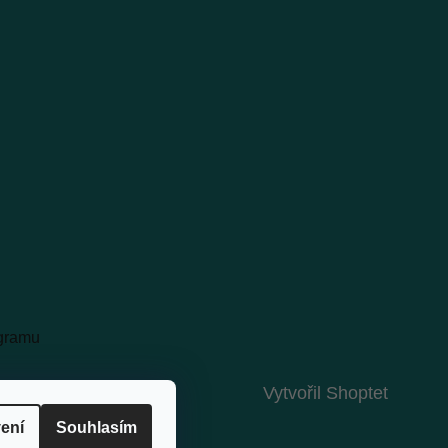
agramu
Vytvořil Shoptet
ení
Souhlasím