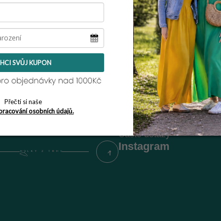
Zpět do obchodu
HCI SVŮJ KUPON
kt
Informace pro vás
Vrácení zboží / reklamace
Obchodní podmínky
Přečti si naše
Podmínky ochrany osobní
pracování osobních údajů.
Napište nám
Časté dotazy
Instagram