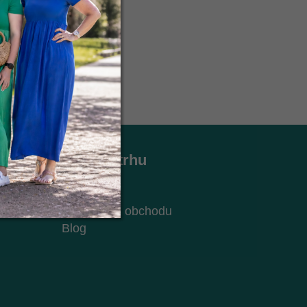
u
Holky z trhu
Kontakt
O nás
ch údajů
Hodnocení obchodu
Blog