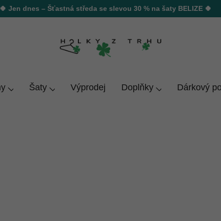
🍀 Jen dnes – Šťastná středa se slevou 30 % na šaty BELIZE 🍀
y
Šaty
Výprodej
Doplňky
Dárkový p