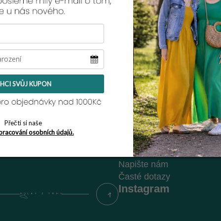
Zpět do obchod
HCI SVŮJ KUPON
kt
Informace pro vás
Přečti si naše
Vrácení zboží / reklamace
pracování osobních údajů.
Obchodní podmínky
Podmínky ochrany osobní
Napište nám
Časté dotazy
Instagram