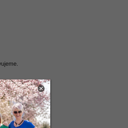
vujeme.
tní kategorie.