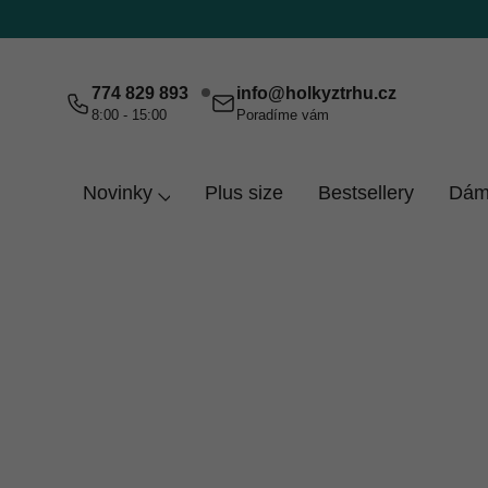
Přejít
na
obsah
774 829 893
info
@
holkyztrhu.cz
8:00 - 15:00
Poradíme vám
Novinky
Plus size
Bestsellery
Dám
Domů
Šedá 122/128
Šedá 122/128