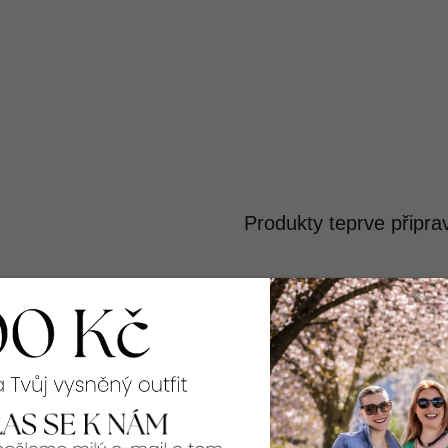
Produkty teprve připra
Můžete se ale podívat na osta