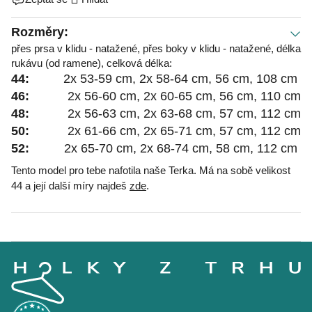
Rozměry:
přes prsa v klidu - natažené, přes boky v klidu - natažené, délka
rukávu (od ramene), celková délka:
44:
2x 53-59 cm, 2x 58-64 cm, 56 cm, 108 cm
46:
2x 56-60 cm, 2x 60-65 cm, 56 cm, 110 cm
48:
2x 56-63 cm, 2x 63-68 cm, 57 cm, 112 cm
50:
2x 61-66 cm, 2x 65-71 cm, 57 cm, 112 cm
52:
2x 65-70 cm, 2x 68-74 cm, 58 cm, 112 cm
Tento model pro tebe nafotila naše Terka. Má na sobě velikost
44 a její další míry najdeš
zde
.
Z
á
p
a
t
í