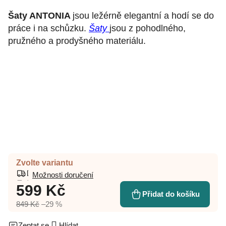
Šaty ANTONIA
jsou ležérně elegantní a hodí se do
práce i na schůzku.
Šaty
jsou z pohodlného,
pružného a prodyšného materiálu.
Zvolte variantu
Možnosti doručení
599 Kč
Přidat do košíku
849 Kč
–29 %
Zeptat se
Hlídat