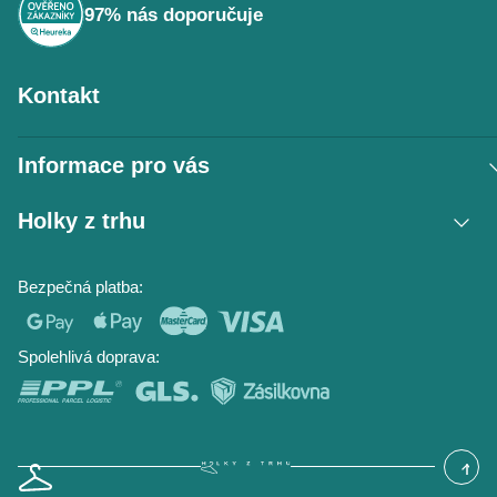
97% nás doporučuje
Kontakt
Informace pro vás
Vrácení zboží / reklamace
Holky z trhu
Obchodní podmínky
Podmínky ochrany osobních údajů
Kontakt
Bezpečná platba:
Napište nám
O nás
Časté dotazy
Hodnocení obchodu
Blog
Spolehlivá doprava: