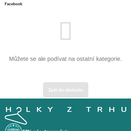
Facebook
Produkty teprve připravujeme.
Můžete se ale podívat na ostatní kategorie.
Zpět do obchodu
Z
á
p
a
t
í