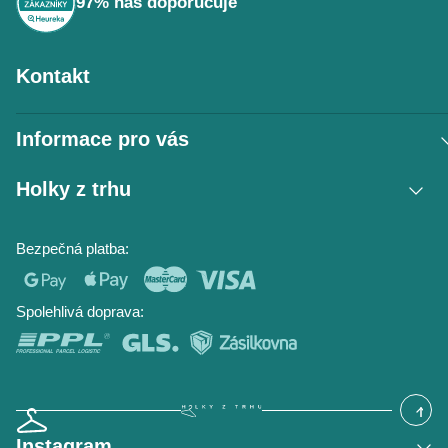
97% nás doporučuje
Kontakt
Informace pro vás
Vrácení zboží / reklamace
Holky z trhu
Obchodní podmínky
Podmínky ochrany osobních údajů
Kontakt
Bezpečná platba:
Napište nám
O nás
Časté dotazy
Hodnocení obchodu
Blog
Spolehlivá doprava:
Instagram